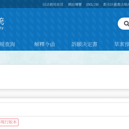
回法務局首頁
網站導覽
ENGLISH
都市計畫書法規
規查詢
解釋令函
訴願決定書
草案
非現行版本