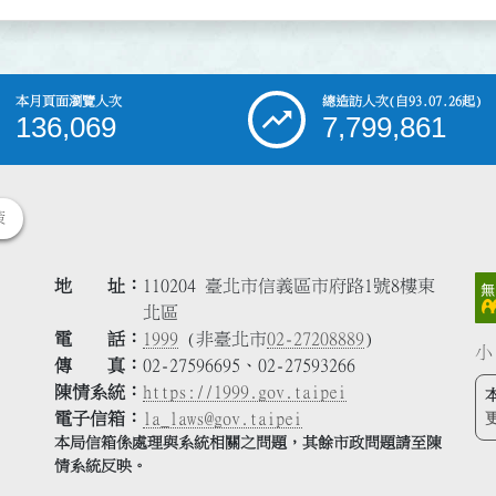
本月頁面瀏覽人次
總造訪人次
(自93.07.26起)
136,069
7,799,861
策
地 址
110204 臺北市信義區市府路1號8樓東
北區
電 話
1999
(非臺北市
02-27208889
)
小
傳 真
02-27596695、02-27593266
陳情系統
https://1999.gov.taipei
電子信箱
la_laws@gov.taipei
本局信箱係處理與系統相關之問題，其餘市政問題請至陳
情系統反映。