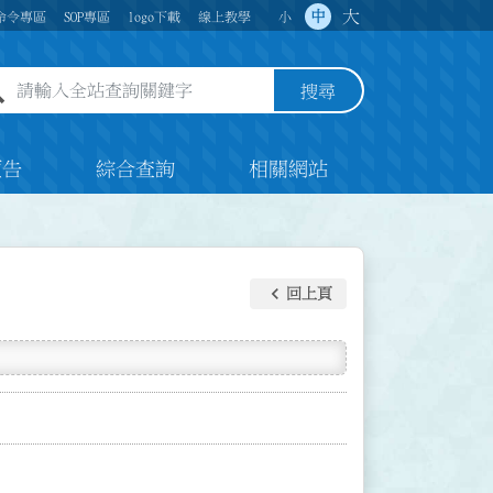
大
中
命令專區
SOP專區
logo下載
線上教學
小
全站查詢關鍵字欄位
搜尋
預告
綜合查詢
相關網站
keyboard_arrow_left
回上頁