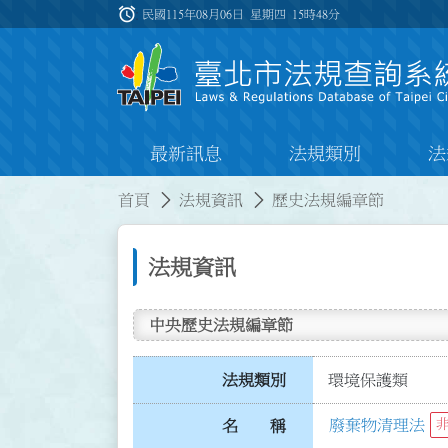
跳到主要內容
alarm
:::
民國115年08月06日 星期四
15時48分
最新訊息
法規類別
法
:::
:::
首頁
法規資訊
歷史法規編章節
法規資訊
中央歷史法規編章節
法規類別
環境保護類
廢棄物清理法
名 稱