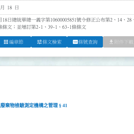
 月 18 日
18日總統華總一義字第10600005851號令修正公布第2、14、28、3
8條條文；並增訂第2-1、39-1、63-1條條文
apps
tune
pin
file_download
編章節
條文檢索
條號查詢
附件下載
廢棄物檢驗測定機構之管理 § 41