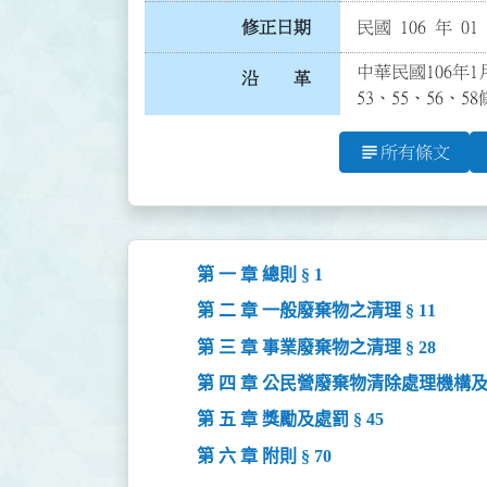
修正日期
民國 106 年 01
中華民國106年1月
沿 革
53、55、56、5
subject
所有條文
第 一 章 總則 § 1
第 二 章 一般廢棄物之清理 § 11
第 三 章 事業廢棄物之清理 § 28
第 四 章 公民營廢棄物清除處理機構及
第 五 章 獎勵及處罰 § 45
第 六 章 附則 § 70