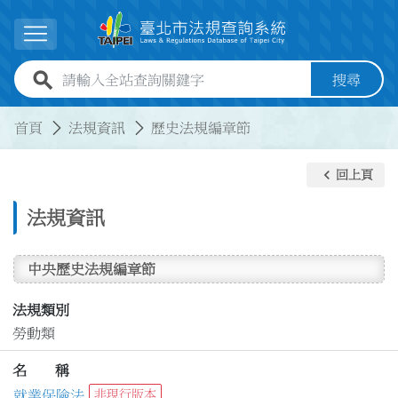
跳到主要內容
展開選單
全站查詢關鍵字欄位
搜尋
:::
:::
首頁
法規資訊
歷史法規編章節
keyboard_arrow_left
回上頁
法規資訊
中央歷史法規編章節
法規類別
勞動類
名 稱
就業保險法
非現行版本