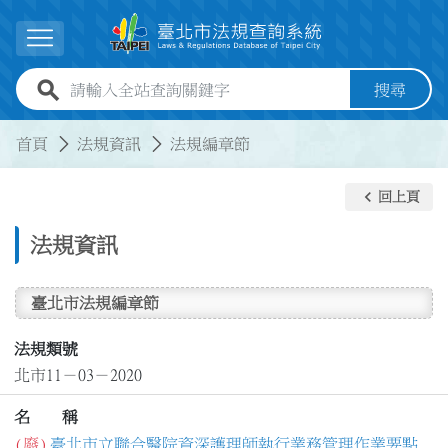
跳到主要內容
展開選單
全站查詢關鍵字欄位
搜尋
:::
:::
首頁
法規資訊
法規編章節
keyboard_arrow_left
回上頁
法規資訊
臺北市法規編章節
法規類號
北市11－03－2020
名 稱
(廢)
臺北市立聯合醫院資深護理師執行業務管理作業要點