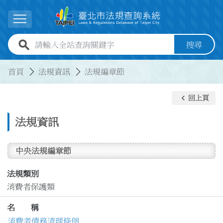
跳到主要內容
展開選單
全站查詢關鍵字欄位
搜尋
:::
:::
首頁
法規資訊
法規編章節
keyboard_arrow_left
回上頁
法規資訊
中央法規編章節
法規類別
消費者保護類
名 稱
消費者債務清理條例