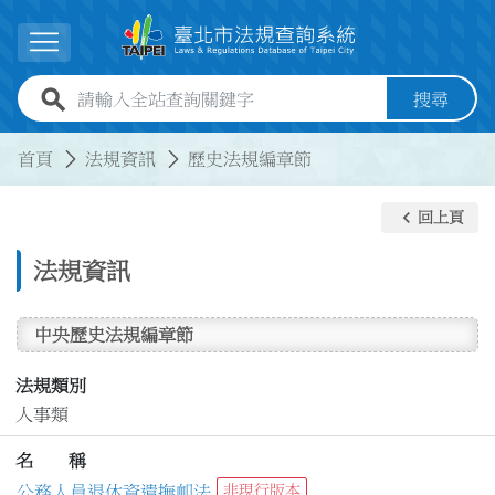
跳到主要內容
展開選單
全站查詢關鍵字欄位
搜尋
:::
:::
首頁
法規資訊
歷史法規編章節
keyboard_arrow_left
回上頁
法規資訊
中央歷史法規編章節
法規類別
人事類
名 稱
公務人員退休資遣撫卹法
非現行版本