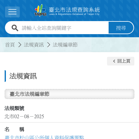
跳到主要內容
展開選單
全站查詢關鍵字欄位
搜尋
:::
:::
首頁
法規資訊
法規編章節
keyboard_arrow_left
回上頁
法規資訊
臺北市法規編章節
法規類號
北市02－08－2025
名 稱
臺北市松山區公所個人資料保護要點