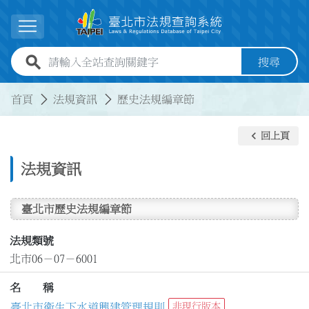
跳到主要內容
展開選單
全站查詢關鍵字欄位
搜尋
:::
:::
首頁
法規資訊
歷史法規編章節
keyboard_arrow_left
回上頁
法規資訊
臺北市歷史法規編章節
法規類號
北市06－07－6001
名 稱
臺北市衛生下水道興建管理規則
非現行版本