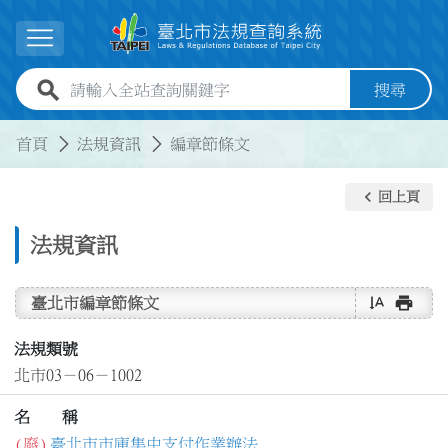
跳到主要內容
展開選單
全站查詢關鍵字欄位
搜尋
:::
:::
首頁
法規資訊
編章節條文
keyboard_arrow_left
回上頁
法規資訊
text_rotate_vertical
print
臺北市編章節條文
法規類號
北市03－06－1002
名 稱
(廢)
臺北市市庫集中支付作業辦法