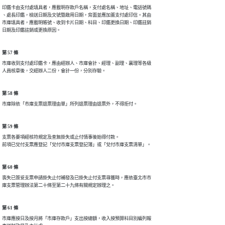
印鑑卡由支付處填具者，應載明存款戶名稱，支付處名稱、地址、電話號碼

、處長印鑑，檢送日期及文號暨啟用日期，背面並應加蓋支付處印信。其由

市庫填具者，應載明帳號、收到卡片日期、科目、印鑑更換日期、印鑑註銷

日期及印鑑註銷或更換原因。
第 57 條
市庫收到支付處印鑑卡，應由經辦人、市庫會計、經理、副理、襄理等各級

人員核章後，交經辦人二份，會計一份，分別存驗。
第 58 條
市庫除依「市庫支票退票理由單」所列退票理由退票外，不得拒付。
第 59 條
支票各要項經核符規定及查無掛失或止付情事後始得付款。

前項已兌付支票應登記「兌付市庫支票登記簿」或「兌付市庫支票清單」。
第 60 條
喪失已簽妥支票申請掛失止付補發及已掛失止付支票尋獲時，應依臺北市市

庫支票管理辦法第二十條至第二十九條有關規定辦理之。
第 61 條
市庫應按日及按月將「市庫存款戶」支出按總額，收入按預算科目別編列報
