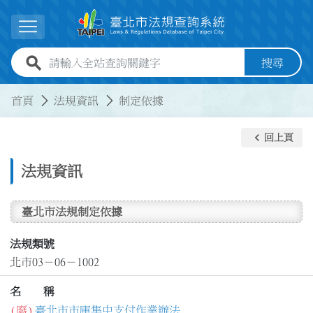
跳到主要內容
展開選單
全站查詢關鍵字欄位
搜尋
:::
:::
首頁
法規資訊
制定依據
keyboard_arrow_left
回上頁
法規資訊
臺北市法規制定依據
法規類號
北市03－06－1002
名 稱
(廢)
臺北市市庫集中支付作業辦法