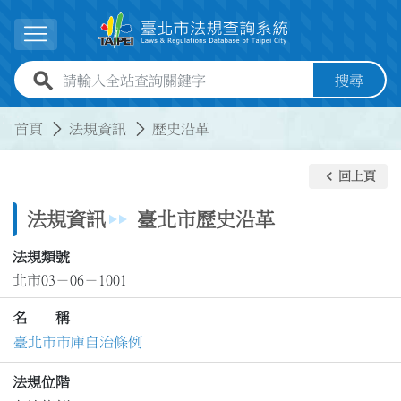
跳到主要內容
展開選單
全站查詢關鍵字欄位
搜尋
:::
:::
首頁
法規資訊
歷史沿革
keyboard_arrow_left
回上頁
法規資訊
臺北市歷史沿革
法規類號
北市03－06－1001
名 稱
臺北市市庫自治條例
法規位階