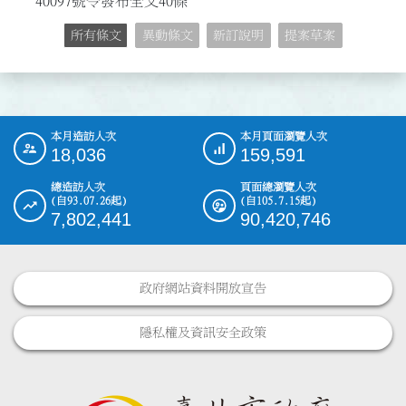
40097號令發布全文40條
所有條文
異動條文
新訂說明
提案草案
本月造訪人次
本月頁面瀏覽人次
:::
18,036
159,591
總造訪人次
頁面總瀏覽人次
(自93.07.26起)
(自105.7.15起)
7,802,441
90,420,746
政府網站資料開放宣告
隱私權及資訊安全政策