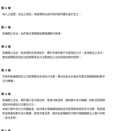
第 16 條
第 17 條
第 18 條
  各機關之支出，除本規則另有規定外，應於市庫存款戶內直接支付之。各項歲出之支付，

第 19 條
  市政府各機關核定之分配預算及各項支付法案，應分別由主計處及市庫主管機關通知集中

第 20 條
  各機關之支出，應於履行支付責任時，簽具付款憑單，通知集中支付機構，核對分配預算

  或其他有關支付法案支付之。

  未納入集中支付之特種基金，由市庫主管機關依據核定分配預算或其他支付法案，簽具撥

  款憑單通知集中支付機構，簽發市庫支票，撥存各該機關在市庫代理機關開立之專戶存款
