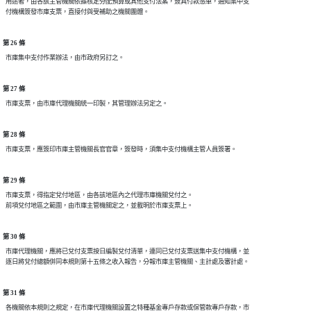
  用途者，由各該主管機關依據核定分配預算或其他支付法案，簽具付款憑單，通知集中支

第 26 條
第 27 條
第 28 條
第 29 條
  市庫支票，得指定兌付地區，由各該地區內之代理市庫機關兌付之。

第 30 條
  市庫代理機關，應將已兌付支票按日編製兌付清單，連同已兌付支票送集中支付機構，並

第 31 條
  各機關依本規則之規定，在市庫代理機關設置之特種基金專戶存款或保管款專戶存款，市
