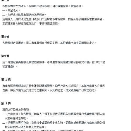
第 7 條
  各機關對於左列收入，得報經市政府核准，自行收納保管，彙解市庫。

  一、零星收入。

  二、在經收地點隨收隨納較為便利者。

  前項收入，應於收受之當日或次日午前解繳市庫存款戶，如存入各該機關保管款專戶者，

第 8 條
第 9 條
  前二條規定最高金額及其他限制條件，市庫主管機關應通知審計部臺北市審計處（以下簡

第 10 條
  市庫代理機關所收納之現金及到期票據證券，均用存款方式處理之，其與市庫雙方之權利

第 11 條
  前條之存款分左列各項：

  一、市庫存款：指各機關一切收入，但不包括依法應歸入特種基金專戶或其他專戶而未納

      入集中支付之存款。

  二、特種基金專戶存款：指依法令或契約規定收入時，即繳存或依預算自市庫存款撥入供

      特定用途而未納入集中支付之存款。
