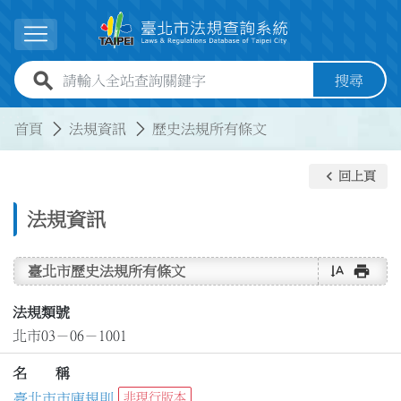
跳到主要內容
展開選單
全站查詢關鍵字欄位
搜尋
:::
:::
首頁
法規資訊
歷史法規所有條文
keyboard_arrow_left
回上頁
法規資訊
text_rotate_vertical
print
臺北市歷史法規所有條文
法規類號
北市03－06－1001
名 稱
臺北市市庫規則
非現行版本