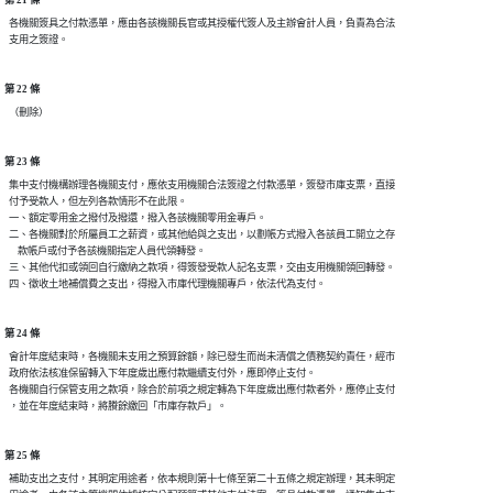
第 21 條
  各機關簽具之付款憑單，應由各該機關長官或其授權代簽人及主辦會計人員，負責為合法

第 22 條
第 23 條
  集中支付機構辦理各機關支付，應依支用機關合法簽證之付款憑單，簽發市庫支票，直接

  付予受款人，但左列各款情形不在此限。

  一、額定零用金之撥付及撥還，撥入各該機關零用金專戶。

  二、各機關對於所屬員工之薪資，或其他給與之支出，以劃帳方式撥入各該員工開立之存

      款帳戶或付予各該機關指定人員代領轉發。

  三、其他代扣或領回自行繳納之款項，得簽發受款人記名支票，交由支用機關領回轉發。

第 24 條
  會計年度結束時，各機關未支用之預算餘額，除已發生而尚未清償之債務契約責任，經市

  政府依法核准保留轉入下年度歲出應付款繼續支付外，應即停止支付。

  各機關自行保管支用之款項，除合於前項之規定轉為下年度歲出應付款者外，應停止支付

第 25 條
  補助支出之支付，其明定用途者，依本規則第十七條至第二十五條之規定辦理，其未明定
