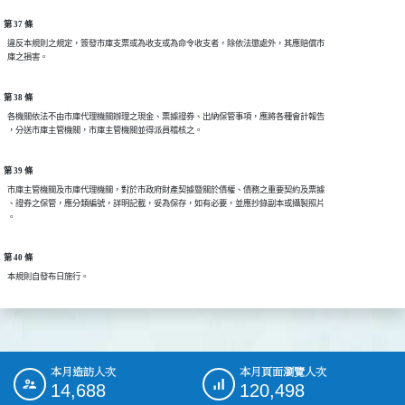
第 37 條
  違反本規則之規定，簽發市庫支票或為收支或為命令收支者，除依法懲處外，其應賠償市

第 38 條
  各機關依法不由市庫代理機關辦理之現金、票據證券、出納保管事項，應將各種會計報告

第 39 條
  市庫主管機關及市庫代理機關，對於市政府財產契據暨關於債權、債務之重要契約及票據

  、證券之保管，應分類編號，詳明記載，妥為保存，如有必要，並應抄錄副本或攝製照片

第 40 條
本月造訪人次
本月頁面瀏覽人次
:::
14,688
120,498