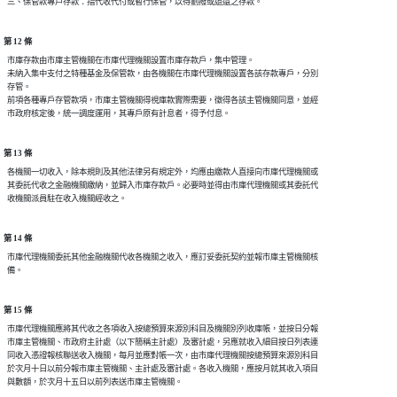
第 12 條
  市庫存款由市庫主管機關在市庫代理機關設置市庫存款戶，集中管理。

  未納入集中支付之特種基金及保管款，由各機關在市庫代理機關設置各該存款專戶，分別

  存管。

  前項各種專戶存管款項，市庫主管機關得視庫款實際需要，徵得各該主管機關同意，並經

第 13 條
  各機關一切收入，除本規則及其他法律另有規定外，均應由繳款人直接向市庫代理機關或

  其委託代收之金融機關繳納，並歸入市庫存款戶。必要時並得由市庫代理機關或其委託代

第 14 條
  市庫代理機關委託其他金融機關代收各機關之收入，應訂妥委託契約並報市庫主管機關核

第 15 條
  市庫代理機關應將其代收之各項收入按總預算來源別科目及機關別列收庫帳，並按日分報

  市庫主管機關、市政府主計處（以下簡稱主計處）及審計處，另應就收入細目按日列表連

  同收入憑證報核聯送收入機關，每月並應對帳一次，由市庫代理機關按總預算來源別科目

  於次月十日以前分報市庫主管機關、主計處及審計處。各收入機關，應按月就其收入項目
