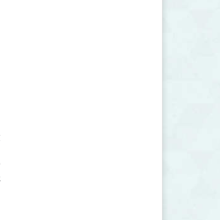









