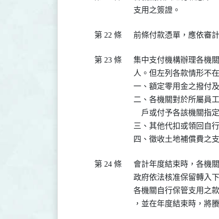
第 22 條
第 23 條
  集中支付機構辦理各機
  人。但左列各款情形不在
  一、額定零用金之撥付
  二、各機關對於所屬員
      戶或付予各該機關
  三、其他代扣或領回自
第 24 條
  會計年度結束時，各機
  政府依法核准保留轉入
  各機關自行保管支用之