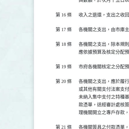
第 16 條
第 17 條
第 18 條
  各機關之支出，除本規
第 19 條
第 20 條
  各機關之支出，應於履
  或其他有關支付法案支付
  未納入集中支付之特種
  款憑單，送經審計處核
第 21 條
  各機關簽具之付款憑單