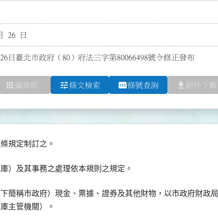
月 26 日
26日臺北市政府（80）府法三字第80066498號令修正發布
apps
tune
pin
file_download
編章節
條文檢索
條號查詢
附件下載
以下簡稱市政府）現金、票據、證券及其他財物，以市政府財政局