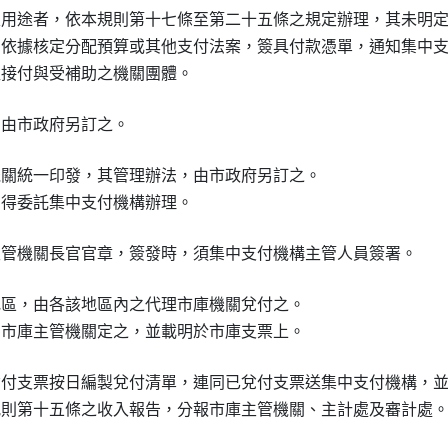
定用途者，依本規則第十七條至第二十五條之規定辦理，其未明定
關依據核定分配預算或其他支付法案，簽具付款憑單，通知集中支
機關統一印發，其管理辦法，由市政府另訂之。

地區，由各該地區內之代理市庫機關兌付之。

兌付支票按日編製兌付清單，連同已兌付支票送集中支付機構，並