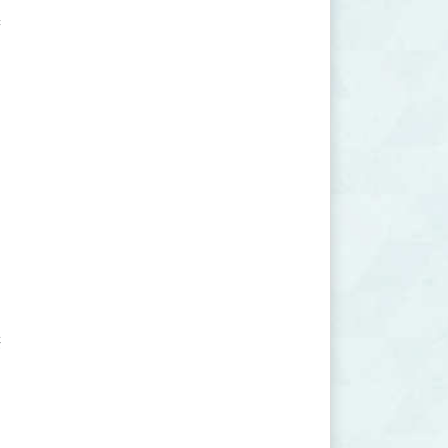







