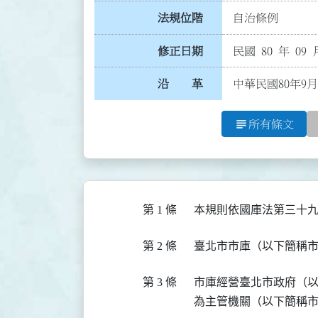
法規位階
自治條例
修正日期
民國 80 年 09 
沿 革
中華民國80年9月
subject
所有條文
第 1 條
第 2 條
第 3 條
  市庫經營臺北市政府（