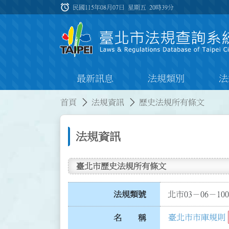
跳到主要內容
alarm
:::
民國115年08月07日 星期五
20時39分
最新訊息
法規類別
法
:::
:::
首頁
法規資訊
歷史法規所有條文
法規資訊
臺北市歷史法規所有條文
法規類號
北市03－06－100
臺北市市庫規則
名 稱