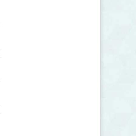

















