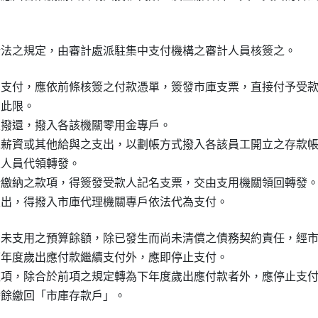
關支付，應依前條核簽之付款憑單，簽發市庫支票，直接付予受款
此限。

及撥還，撥入各該機關零用金專戶。

工薪資或其他給與之支出，以劃帳方式撥入各該員工開立之存款帳
指定人員代領轉發。

行繳納之款項，得簽發受款人記名支票，交由支用機關領回轉發。
關未支用之預算餘額，除已發生而尚未清償之債務契約責任，經市
下年度歲出應付款繼續支付外，應即停止支付。

款項，除合於前項之規定轉為下年度歲出應付款者外，應停止支付