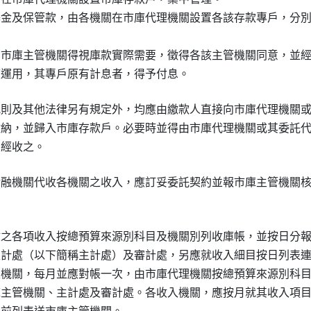
基金及保管款，由各機關在市庫代理機關設置各該存款專戶，分別
，市庫主管機關得視庫款實際需要，徵得各該主管機關同意，並經
規則及其他法律另有規定外，均應由繳款人直接向市庫代理機關或
繳納，並歸入市庫存款戶。必要時並得由市庫代理機關或其委託代
金融機關代收各機關之收入，應訂妥委託契約並報市庫主管機關核
收之各項收入按總預算來源別科目及機關別列收庫帳，並按日分報
主計處（以下簡稱主計處）及審計處，另應就收入細目按日列表連
入機關，每月並應對帳一次，由市庫代理機關按總預算來源別科目
庫主管機關、主計處及審計處。各收入機關，應按月就其收入項目