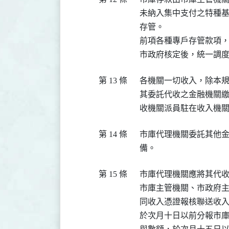
  未納入集中支付之特種
  存管。

  前項各種專戶存管款項
第 13 條
  各機關一切收入，除本
  其委託代收之金融機關
第 14 條
  市庫代理機關委託其他
第 15 條
  市庫代理機關應將其代
  市庫主管機關、市政府
  同收入憑證報核聯送收
  於次月十日以前分報市