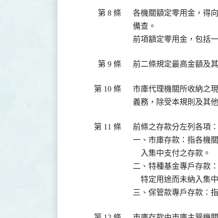
第 8 條
  各機關額定零用金，得
  備查。

第 9 條
第 10 條
  市庫代理機關所收納之
第 11 條
  前條之存款分左列各項：
  一、市庫存款：指各機
      入集中支付之存款。

  二、特種基金專戶存款
      特定用途而未納入集
第 12 條
  市庫存款由市庫主管機