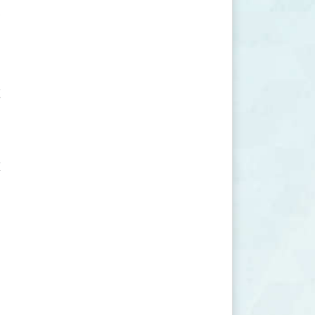









