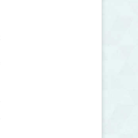









