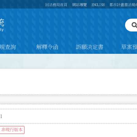
回法務局首頁
網站導覽
ENGLISH
都市計畫書法規
規查詢
解釋令函
訴願決定書
草案
1
非現行版本