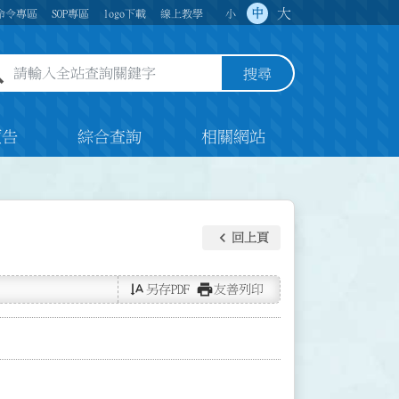
大
中
命令專區
SOP專區
logo下載
線上教學
小
全站查詢關鍵字欄位
搜尋
預告
綜合查詢
相關網站
keyboard_arrow_left
回上頁
text_rotate_vertical
print
另存PDF
友善列印