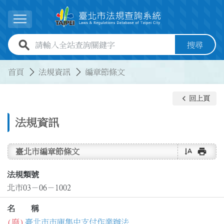
跳到主要內容
展開選單
全站查詢關鍵字欄位
搜尋
:::
:::
首頁
法規資訊
編章節條文
keyboard_arrow_left
回上頁
法規資訊
text_rotate_vertical
print
臺北市編章節條文
法規類號
北市03－06－1002
名 稱
(廢)
臺北市市庫集中支付作業辦法