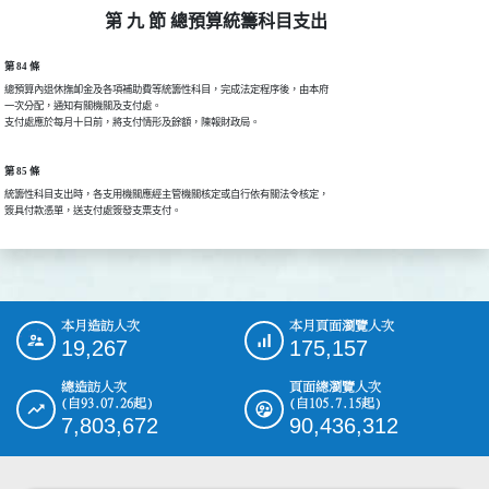
第 九 節 總預算統籌科目支出
第 84 條
總預算內退休撫卹金及各項補助費等統籌性科目，完成法定程序後，由本府

一次分配，通知有關機關及支付處。

支付處應於每月十日前，將支付情形及餘額，陳報財政局。
第 85 條
統籌性科目支出時，各支用機關應經主管機關核定或自行依有關法令核定，

簽具付款憑單，送支付處簽發支票支付。
本月造訪人次
本月頁面瀏覽人次
:::
19,267
175,157
總造訪人次
頁面總瀏覽人次
(自93.07.26起)
(自105.7.15起)
7,803,672
90,436,312