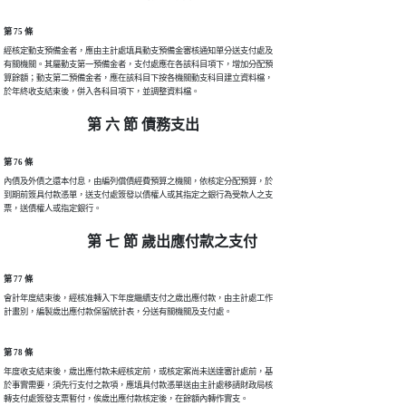
第 75 條
經核定動支預備金者，應由主計處填具動支預備金審核通知單分送支付處及

有關機關。其屬動支第一預備金者，支付處應在各該科目項下，增加分配預

算餘額；動支第二預備金者，應在該科目下按各機關動支科目建立資料檔，

於年終收支結束後，併入各科目項下，並調整資料檔。
第 六 節 債務支出
第 76 條
內債及外債之還本付息，由編列償債經費預算之機關，依核定分配預算，於

到期前簽具付款憑單，送支付處簽發以債權人或其指定之銀行為受款人之支

票，送債權人或指定銀行。
第 七 節 歲出應付款之支付
第 77 條
會計年度結束後，經核准轉入下年度繼續支付之歲出應付款，由主計處工作

計畫別，編製歲出應付款保留統計表，分送有關機關及支付處。
第 78 條
年度收支結束後，歲出應付款未經核定前，或核定案尚未送達審計處前，基

於事實需要，須先行支付之款項，應填具付款憑單送由主計處移請財政局核

轉支付處簽發支票暫付，俟歲出應付款核定後，在餘額內轉作實支。