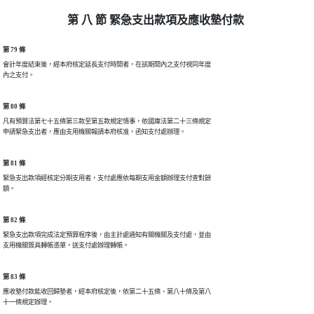
第 八 節 緊急支出款項及應收墊付款
第 79 條
會計年度結束後，經本府核定延長支付時間者，在該期間內之支付視同年度

內之支付。
第 80 條
凡有預算法第七十五條第三款至第五款規定情事，依國庫法第二十三條規定

申請緊急支出者，應由支用機關報請本府核准，函知支付處辦理。
第 81 條
緊急支出款項經核定分期支用者，支付處應依每期支用金額辦理支付查對餘

額。
第 82 條
緊急支出款項完成法定預算程序後，由主計處通知有關機關及支付處，並由

支用機關簽具轉帳憑單，送支付處辦理轉帳。
第 83 條
應收墊付款能收回歸墊者，經本府核定後，依第二十五條、第八十條及第八

十一條規定辦理。