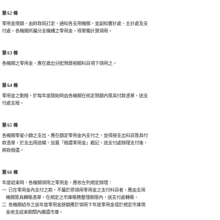
第 62 條
零用金限額，由財政局訂定，通知各支用機關，並副知審計處、主計處及支

付處。各機關所屬分支機構之零用金，得單獨計算領用。
第 63 條
各機關之零用金，應在歲出分配預算相關科目項下領用之。
第 64 條
零用金之劃撥，於每年度開始時由各機關在核定限額內簽具付款憑單，送支

付處支撥。
第 65 條
各機關零星小額之支出，應在額定零用金內支付之，並得按支出科目簽具付

款憑單，於支出用途欄，加蓋「撥還零用金」戳記，送支付處辦理支付後，

將款撥還。
第 66 條
年度結束時，各機關領用之零用金，應依左列規定辦理：

一  已在零用金內支付之款，不屬於原領用零用金之支付科目者，應由支用

    機關簽具轉帳憑單，在規定之市庫帳務整理期限內，送支付處轉帳。

二  各機關結存之該年度零用金餘額應於領用下年度零用金或於規定市庫現

    金收支結束期間內繳還市庫。