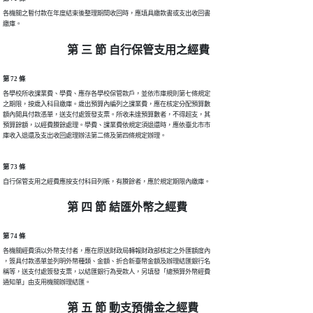
各機關之暫付款在年度結束後整理期間收回時，應填具繳款書或支出收回書

繳庫。
第 三 節 自行保管支用之經費
第 72 條
各學校所收課業費、學費、應存各學校保管款戶，並依市庫規則第七條規定

之期限，按歲入科目繳庫。歲出預算內編列之課業費，應在核定分配預算數

額內開具付款憑單，送支付處簽發支票。所收未達預算數者，不得超支，其

預算餘額，以經費賸餘處理。學費、課業費依規定須退還時，應依臺北市市

庫收入退還及支出收回處理辦法第二條及第四條規定辦理。
第 73 條
自行保管支用之經費應按支付科目列帳，有賸餘者，應於規定期限內繳庫。
第 四 節 結匯外幣之經費
第 74 條
各機關經費須以外幣支付者，應在原送財政局轉報財政部核定之外匯額度內

，簽具付款憑單並列明外幣種類、金額、折合新臺幣金額及辦理結匯銀行名

稱等，送支付處簽發支票，以結匯銀行為受款人，另填發「總預算外幣經費

通知單」由支用機關辦理結匯。
第 五 節 動支預備金之經費