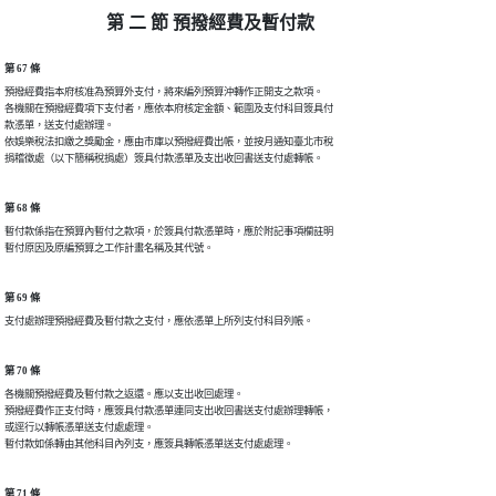
第 二 節 預撥經費及暫付款
第 67 條
預撥經費指本府核准為預算外支付，將來編列預算沖轉作正開支之款項。

各機關在預撥經費項下支付者，應依本府核定金額、範圍及支付科目簽具付

款憑單，送支付處辦理。

依娛樂稅法扣繳之獎勵金，應由市庫以預撥經費出帳，並按月通知臺北市稅

捐稽徵處（以下簡稱稅捐處）簽具付款憑單及支出收回書送支付處轉帳。
第 68 條
暫付款係指在預算內暫付之款項，於簽具付款憑單時，應於附記事項欄註明

暫付原因及原編預算之工作計畫名稱及其代號。
第 69 條
支付處辦理預撥經費及暫付款之支付，應依憑單上所列支付科目列帳。
第 70 條
各機關預撥經費及暫付款之返還。應以支出收回處理。

預撥經費作正支付時，應簽具付款憑單連同支出收回書送支付處辦理轉帳，

或逕行以轉帳憑單送支付處處理。

暫付款如係轉由其他科目內列支，應簽具轉帳憑單送支付處處理。
第 71 條