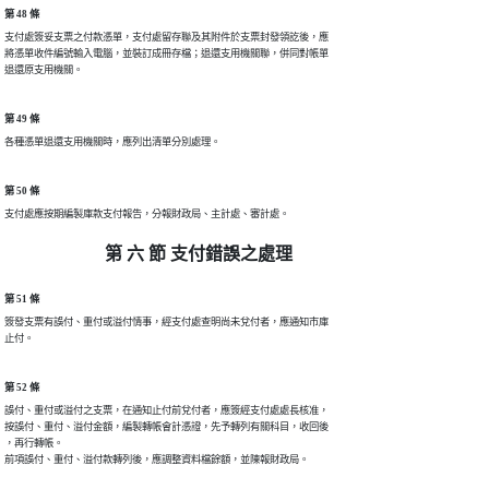
第 48 條
支付處簽妥支票之付款憑單，支付處留存聯及其附件於支票封發領訖後，應

將憑單收件編號輸入電腦，並裝訂成冊存檔；退還支用機關聯，併同對帳單

退還原支用機關。
第 49 條
各種憑單退還支用機關時，應列出清單分別處理。
第 50 條
支付處應按期編製庫款支付報告，分報財政局、主計處、審計處。
第 六 節 支付錯誤之處理
第 51 條
簽發支票有誤付、重付或溢付情事，經支付處查明尚未兌付者，應通知市庫

止付。
第 52 條
誤付、重付或溢付之支票，在通知止付前兌付者，應簽經支付處處長核准，

按誤付、重付、溢付金額，編製轉帳會計憑證，先予轉列有關科目，收回後

，再行轉帳。

前項誤付、重付、溢付款轉列後，應調整資料檔餘額，並陳報財政局。