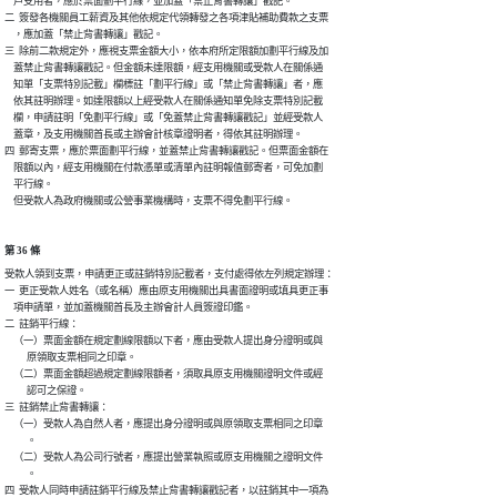
    戶支用者，應於票面劃平行線，並加蓋「禁止背書轉讓」戳記。

二  簽發各機關員工薪資及其他依規定代領轉發之各項津貼補助費款之支票

    ，應加蓋「禁止背書轉讓」戳記。

三  除前二款規定外，應視支票金額大小，依本府所定限額加劃平行線及加

    蓋禁止背書轉讓戳記。但金額未達限額，經支用機關或受款人在關係通

    知單「支票特別記載」欄標註「劃平行線」或「禁止背書轉讓」者，應

    依其註明辦理。如達限額以上經受款人在關係通知單免除支票特別記載

    欄，申請註明「免劃平行線」或「免蓋禁止背書轉讓戳記」並經受款人

    蓋章，及支用機關首長或主辦會計核章證明者，得依其註明辦理。

四  郵寄支票，應於票面劃平行線，並蓋禁止背書轉讓戳記。但票面金額在

    限額以內，經支用機關在付款憑單或清單內註明報值郵寄者，可免加劃

    平行線。

    但受款人為政府機關或公營事業機構時，支票不得免劃平行線。
第 36 條
受款人領到支票，申請更正或註銷特別記載者，支付處得依左列規定辦理：

一  更正受款人姓名（或名稱）應由原支用機關出具書面證明或填具更正事

    項申請單，並加蓋機關首長及主辦會計人員簽證印鑑。

二  註銷平行線：

    （一）票面金額在規定劃線限額以下者，應由受款人提出身分證明或與

          原領取支票相同之印章。

    （二）票面金額超過規定劃線限額者，須取具原支用機關證明文件或經

          認可之保證。

三  註銷禁止背書轉讓：

    （一）受款人為自然人者，應提出身分證明或與原領取支票相同之印章

          。

    （二）受款人為公司行號者，應提出營業執照或原支用機關之證明文件

          。

四  受款人同時申請註銷平行線及禁止背書轉讓戳記者，以註銷其中一項為
