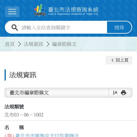
跳到主要內容
展開選單
全站查詢關鍵字欄位
搜尋
:::
:::
首頁
法規資訊
編章節條文
keyboard_arrow_left
回上頁
法規資訊
text_rotate_vertical
print
臺北市編章節條文
法規類號
北市03－06－1002
名 稱
(廢)
臺北市市庫集中支付作業辦法