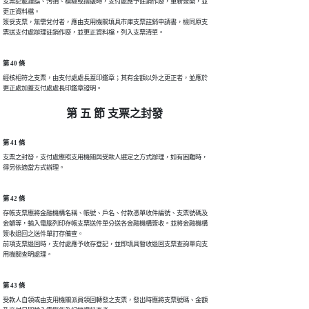
支票記載錯誤、污損、模糊或摺皺時，支付處應予註銷作廢，重新簽開，並

更正資料檔。

簽妥支票，無需兌付者，應由支用機關填具市庫支票註銷申請書，檢同原支

票送支付處辦理註銷作廢，並更正資料檔，列入支票清單。
第 40 條
經核相符之支票，由支付處處長蓋印鑑章；其有金額以外之更正者，並應於

更正處加蓋支付處處長印鑑章證明。
第 五 節 支票之封發
第 41 條
支票之封發，支付處應照支用機關與受款人選定之方式辦理，如有困難時，

得另依適當方式辦理。
第 42 條
存帳支票應將金融機構名稱、帳號、戶名、付款憑單收件編號、支票號碼及

金額等，輸入電腦列印存帳支票送件單分送各金融機構簽收。並將金融機構

簽收退回之送件單訂存備查。

前項支票退回時，支付處應予收存登記，並即填具暫收退回支票查詢單向支

用機關查明處理。
第 43 條
受款人自領或由支用機關派員領回轉發之支票，發出時應將支票號碼、金額
