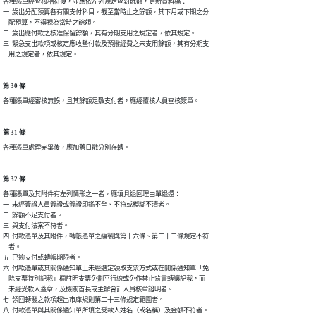
各種憑單經查核相符後，並應依左列規定查對餘額，更新資料檔：

一  歲出分配預算各有關支付科目，截至當時止之餘額，其下月或下期之分

    配預算，不得視為當時之餘額。

二  歲出應付款之核准保留餘額，其有分期支用之規定者，依其規定。

三  緊急支出款項或核定應收墊付款及預撥經費之未支用餘額，其有分期支

    用之規定者，依其規定。
第 30 條
各種憑單經審核無誤，且其餘額足敷支付者，應經覆核人員查核簽章。
第 31 條
各種憑單處理完畢後，應加蓋日戳分別存轉。
第 32 條
各種憑單及其附件有左列情形之一者，應填具退回理由單退還：

一  未經簽證人員簽證或簽證印鑑不全、不符或模糊不清者。

二  餘額不足支付者。

三  與支付法案不符者。

四  付款憑單及其附件，轉帳憑單之編製與第十六條、第二十二條規定不符

    者。

五  已逾支付或轉帳期限者。

六  付款憑單或其關係通知單上未經選定領取支票方式或在關係通知單「免

    除支票特別記載」欄註明支票免劃平行線或免作禁止背書轉讓記載，而

    未經受款人蓋章，及機關首長或主辦會計人員核章證明者。

七  領回轉發之款項超出市庫規則第二十三條規定範圍者。

八  付款憑單與其關係通知單所填之受款人姓名（或名稱）及金額不符者。
