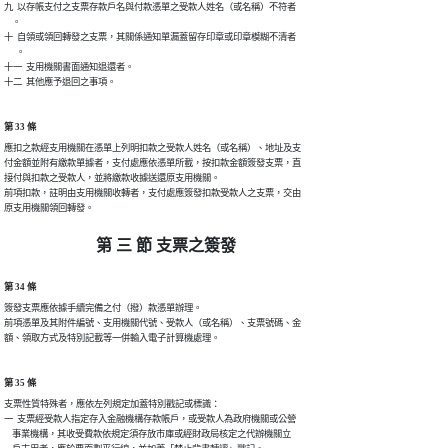
九  以存帳支付之支票存款戶名與付款憑單之受款人姓名（或名稱）不符者

    。

十  自領或領回轉發之支票，其關係通知單漏蓋留存印章或印章模糊不清者

      。

十一  支用機關書面通知退還者。

十二  其他應予退回之事項。
第 33 條
應扣之款經支用機關在憑單上列明扣款之受款人姓名（或名稱）、地址及支

付金額並附有繳款單據者，支付處應依憑單所載，按扣款金額簽發支票，直

接付與扣款之受款人，並將繳款收據送還原支用機關。

前項扣款，註明由支用機關收轉者，支付處應簽發扣款受款人之支票，交由

原支用機關領回轉發。
第 三 節 支票之簽發
第 34 條
簽發支票應依據手續完備之付（撥）款憑單辦理。

前項憑單及其附件編號、支用機關代號、受款人（或名稱）、支票號碼、金

額、領取方式及特別記載等一併輸入電子計算機處理。
第 35 條
支票性質特殊者，應依左列規定加蓋特別戳記或標識：

一  支票經受款人指定存入金融機構存款帳戶，或受款人為政府機關或公營

    事業機構，其收受費款依規定須存放市庫或經財政局核定之代辦機關立
