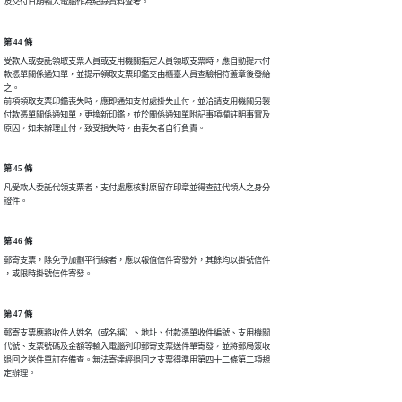
及交付日期輸入電腦作為紀錄資料查考。
第 44 條
受款人或委託領取支票人員或支用機關指定人員領取支票時，應自動提示付

款憑單關係通知單，並提示領取支票印鑑交由櫃臺人員查驗相符蓋章後發給

之。

前項領取支票印鑑喪失時，應即通知支付處掛失止付，並洽請支用機關另製

付款憑單關係通知單，更換新印鑑，並於關係通知單附記事項欄註明事實及

原因，如未辦理止付，致受損失時，由喪失者自行負責。
第 45 條
凡受款人委託代領支票者，支付處應核對原留存印章並得查註代領人之身分

證件。
第 46 條
郵寄支票，除免予加劃平行線者，應以報值信件寄發外，其餘均以掛號信件

，或限時掛號信件寄發。
第 47 條
郵寄支票應將收件人姓名（或名稱）、地址、付款憑單收件編號、支用機關

代號、支票號碼及金額等輸入電腦列印郵寄支票送件單寄發，並將郵局簽收

退回之送件單訂存備查。無法寄達經退回之支票得準用第四十二條第二項規

定辦理。