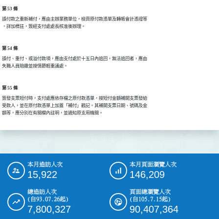
第 53 條
誤付款之重新補付，應由主辦業務單位，檢齊原付款憑單及轉帳會計憑證等

，詳加標註，簽經支付處處長核准後辦理。
第 54 條
誤付、重付、或溢付款項，應由支付處於十五日內追回，無法追回者，應由

失職人員賠繳並按情節輕重議處。
第 55 條
簽發支票短付時，支付處應依存檔之原付款憑單，按短付金額補開支票發給

受款人，並在原付款憑單上加蓋「補付」戳記。其補開支票日期、號碼及金

額等，應分別在有關欄內註明，並通知原支用機關。
本月造訪人次
本月頁面瀏覽人次
:::
15,922
146,209
總造訪人次
頁面總瀏覽人次
(自93.07.26起)
(自105.7.15起)
7,800,327
90,407,364