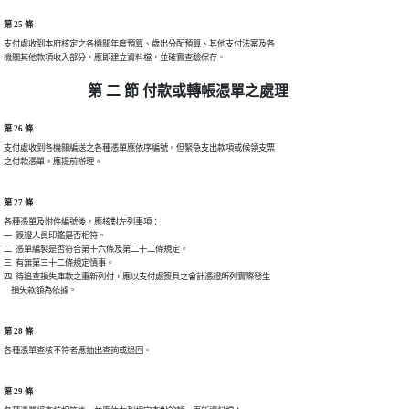
第 25 條
支付處收到本府核定之各機關年度預算、歲出分配預算、其他支付法案及各

機關其他款項收入部分，應即建立資料檔，並確實查驗保存。
第 二 節 付款或轉帳憑單之處理
第 26 條
支付處收到各機關編送之各種憑單應依序編號。但緊急支出款項或候領支票

之付款憑單，應提前辦理。
第 27 條
各種憑單及附件編號後，應核對左列事項：

一  簽證人員印鑑是否相符。

二  憑單編製是否符合第十六條及第二十二條規定。

三  有無第三十二條規定情事。

四  待追查損失庫款之重新列付，應以支付處簽具之會計憑證所列實際發生

    損失款額為依據。
第 28 條
各種憑單查核不符者應抽出查詢或退回。
第 29 條