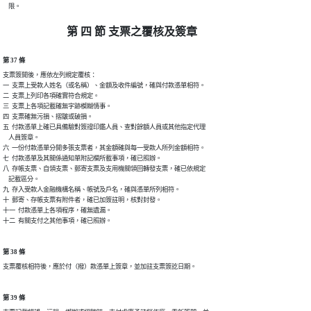
    限。
第 四 節 支票之覆核及簽章
第 37 條
支票簽開後，應依左列規定覆核：

一  支票上受款人姓名（或名稱）、金額及收件編號，確與付款憑單相符。

二  支票上列印各項確實符合規定。

三  支票上各項記載確無字跡模糊情事。

四  支票確無污損、摺皺或破損。

五  付款憑單上確已具備驗對簽證印鑑人員、查對餘額人員或其他指定代理

    人員簽章。

六  一份付款憑單分開多張支票者，其金額確與每一受款人所列金額相符。

七  付款憑單及其關係通知單附記欄所載事項，確已照辦。

八  存帳支票、自領支票、郵寄支票及支用機關領回轉發支票，確已依規定

    記載區分。

九  存入受款人金融機構名稱、帳號及戶名，確與憑單所列相符。

十  郵寄、存帳支票有附件者，確已加簽註明，核對封發。

十一  付款憑單上各項程序，確無遺漏。

十二  有關支付之其他事項，確已照辦。
第 38 條
支票覆核相符後，應於付（撥）款憑單上簽章，並加註支票簽訖日期。
第 39 條