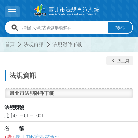
跳到主要內容
展開選單
全站查詢關鍵字欄位
搜尋
:::
:::
首頁
法規資訊
法規附件下載
keyboard_arrow_left
回上頁
法規資訊
臺北市法規附件下載
法規類號
北市01－01－1001
名 稱
(廢)
臺北市政府組織規程