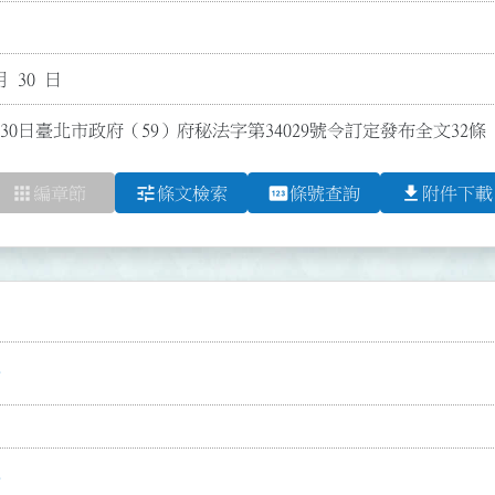
月 30 日
30日臺北市政府（59）府秘法字第34029號令訂定發布全文32條
apps
tune
pin
file_download
編章節
條文檢索
條號查詢
附件下載
f
f