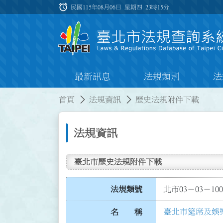
跳到主要內容
alarm
:::
民國115年08月06日 星期四
23時15分
最新訊息
法規類別
法
:::
:::
首頁
法規資訊
歷史法規附件下載
法規資訊
臺北市歷史法規附件下載
法規類號
北市03－03－100
臺北市筵席及娛
名 稱