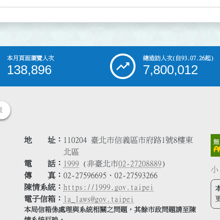
本月頁面瀏覽人次
總造訪人次
(自93.07.26起)
138,896
7,800,012
策
地 址
110204 臺北市信義區市府路1號8樓東
北區
電 話
1999
(非臺北市
02-27208889
)
小
傳 真
02-27596695、02-27593266
陳情系統
https://1999.gov.taipei
電子信箱
la_laws@gov.taipei
本局信箱係處理與系統相關之問題，其餘市政問題請至陳
情系統反映。