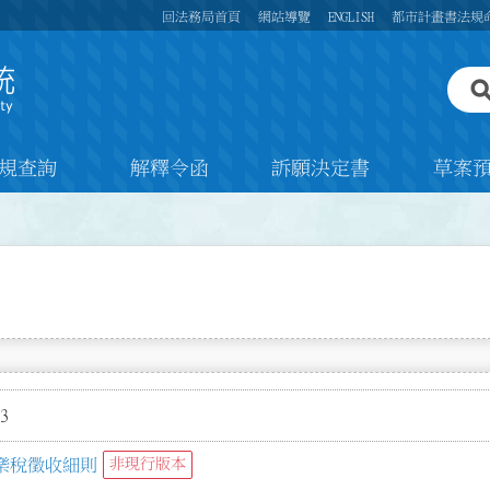
回法務局首頁
網站導覽
ENGLISH
都市計畫書法規
規查詢
解釋令函
訴願決定書
草案
3
樂稅徵收細則
非現行版本