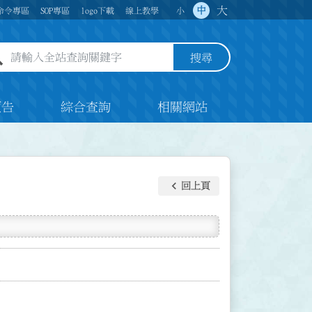
大
中
命令專區
SOP專區
logo下載
線上教學
小
全站查詢關鍵字欄位
搜尋
預告
綜合查詢
相關網站
keyboard_arrow_left
回上頁