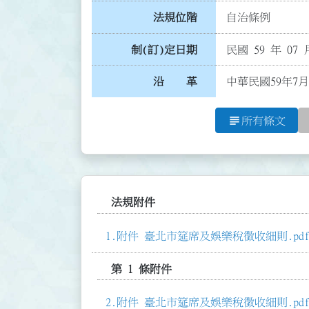
法規位階
自治條例
制(訂)定日期
民國 59 年 07 
沿 革
中華民國59年7月
subject
所有條文
法規附件
附件 臺北市筵席及娛樂稅徵收細則.pd
第 1 條附件
附件 臺北市筵席及娛樂稅徵收細則.pd