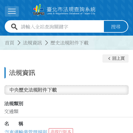
跳到主要內容
展開選單
全站查詢關鍵字欄位
搜尋
:::
:::
首頁
法規資訊
歷史法規附件下載
keyboard_arrow_left
回上頁
法規資訊
中央歷史法規附件下載
法規類別
交通類
名 稱
汽車運輸業管理規則
非現行版本