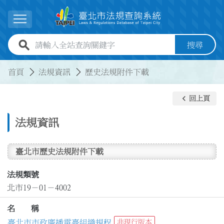
跳到主要內容
展開選單
全站查詢關鍵字欄位
搜尋
:::
:::
首頁
法規資訊
歷史法規附件下載
keyboard_arrow_left
回上頁
法規資訊
臺北市歷史法規附件下載
法規類號
北市19－01－4002
名 稱
臺北市市政廣播電臺組織規程
非現行版本