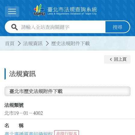
跳到主要內容
展開選單
全站查詢關鍵字欄位
搜尋
:::
:::
首頁
法規資訊
歷史法規附件下載
keyboard_arrow_left
回上頁
法規資訊
臺北市歷史法規附件下載
法規類號
北市19－01－4002
名 稱
臺北廣播電臺組織規程
非現行版本