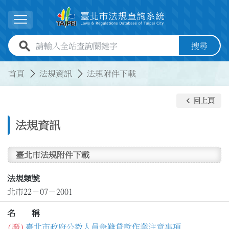
跳到主要內容
展開選單
全站查詢關鍵字欄位
搜尋
:::
:::
首頁
法規資訊
法規附件下載
keyboard_arrow_left
回上頁
法規資訊
臺北市法規附件下載
法規類號
北市22－07－2001
名 稱
(廢)
臺北市政府公教人員急難貸款作業注意事項