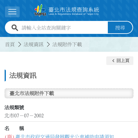
跳到主要內容
展開選單
全站查詢關鍵字欄位
搜尋
:::
:::
首頁
法規資訊
法規附件下載
keyboard_arrow_left
回上頁
法規資訊
臺北市法規附件下載
法規類號
北市07－07－2002
名 稱
(廢)
臺北市政府交通局發展觀光公車補助申請須知