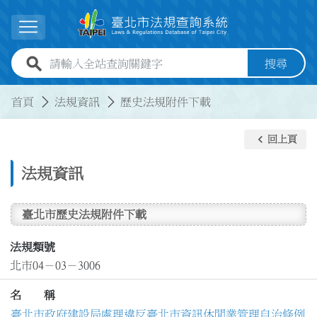
跳到主要內容
展開選單
全站查詢關鍵字欄位
搜尋
:::
:::
首頁
法規資訊
歷史法規附件下載
keyboard_arrow_left
回上頁
法規資訊
臺北市歷史法規附件下載
法規類號
北市04－03－3006
名 稱
臺北市政府建設局處理違反臺北市資訊休閒業管理自治條例