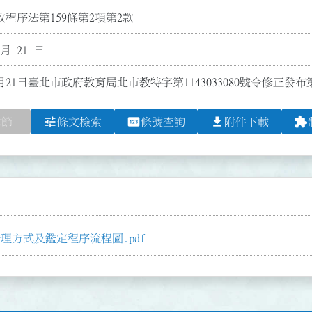
程序法第159條第2項第2款
 月 21 日
月21日臺北市政府教育局北市教特字第1143033080號令修正發布
tune
pin
file_download
extension
章節
條文檢索
條號查詢
附件下載
理方式及鑑定程序流程圖.pdf