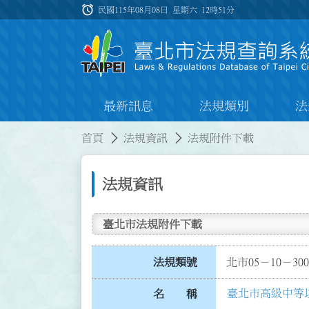
跳到主要內容
alarm
:::
民國115年08月08日 星期六
12時51分
最新訊息
法規類別
法
:::
:::
首頁
法規資訊
法規附件下載
法規資訊
臺北市法規附件下載
法規類號
北市05－10－300
臺北市高級中等
名 稱