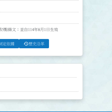
第5點條文；並自114年8月1日生效
history
制定依據
歷史沿革