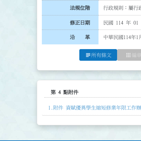
法規位階
行政規則：屬行政
修正日期
民國 114 年 01
沿 革
中華民國114年1
subject
apps
所有條文
編
第 4 點附件
附件 資賦優異學生縮短修業年限工作辦