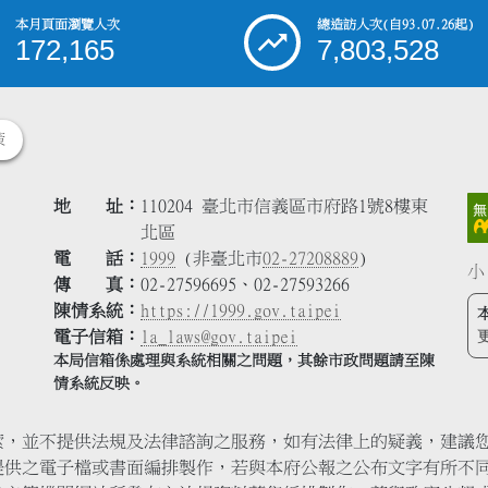
本月頁面瀏覽人次
總造訪人次
(自93.07.26起)
172,165
7,803,528
策
地 址
110204 臺北市信義區市府路1號8樓東
北區
電 話
1999
(非臺北市
02-27208889
)
小
傳 真
02-27596695、02-27593266
陳情系統
https://1999.gov.taipei
電子信箱
la_laws@gov.taipei
本局信箱係處理與系統相關之問題，其餘市政問題請至陳
情系統反映。
索，並不提供法規及法律諮詢之服務，如有法律上的疑義，建議
提供之電子檔或書面編排製作，若與本府公報之公布文字有所不