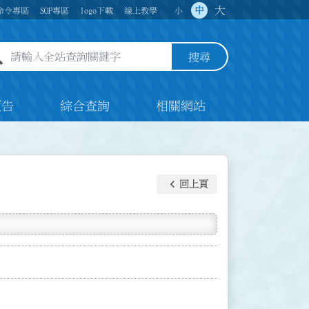
大
中
命令專區
SOP專區
logo下載
線上教學
小
全站查詢關鍵字欄位
搜尋
預告
綜合查詢
相關網站
keyboard_arrow_left
回上頁