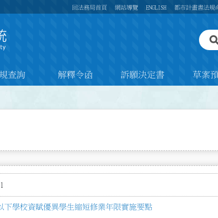
回法務局首頁
網站導覽
ENGLISH
都市計畫書法規
規查詢
解釋令函
訴願決定書
草案
1
以下學校資賦優異學生縮短修業年限實施要點