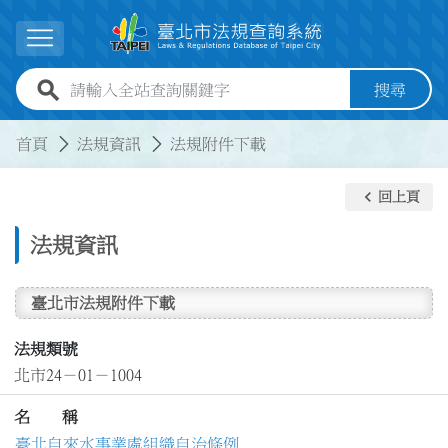
跳到主要內容
展開選單
全站查詢關鍵字欄位
搜尋
:::
:::
首頁
法規資訊
法規附件下載
keyboard_arrow_left
回上頁
法規資訊
臺北市法規附件下載
法規類號
北市24－01－1004
名 稱
臺北自來水事業處組織自治條例