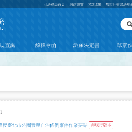
回法務局首頁
網站導覽
ENGLISH
都市計畫書法規
規查詢
解釋令函
訴願決定書
草案
1
違反臺北市公園管理自治條例案件作業要點
非現行版本