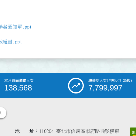
發通知單.ppt
書.ppt
本月頁面瀏覽人次
總造訪人次
(自93.07.26起)
138,568
7,799,997
策
地 址
110204 臺北市信義區市府路1號8樓東