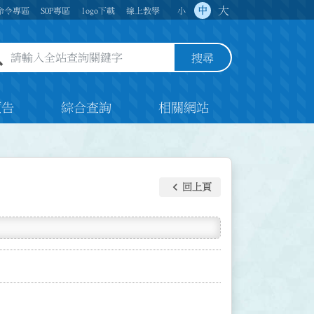
大
中
命令專區
SOP專區
logo下載
線上教學
小
全站查詢關鍵字欄位
搜尋
預告
綜合查詢
相關網站
keyboard_arrow_left
回上頁