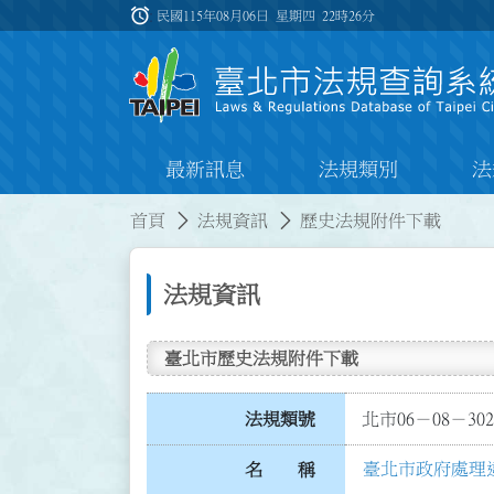
跳到主要內容
alarm
:::
民國115年08月06日 星期四
22時26分
最新訊息
法規類別
法
:::
:::
首頁
法規資訊
歷史法規附件下載
法規資訊
臺北市歷史法規附件下載
法規類號
北市06－08－302
臺北市政府處理
名 稱