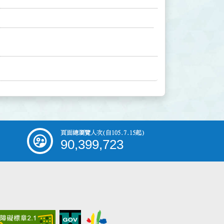
頁面總瀏覽人次
(自105.7.15起)
90,399,723