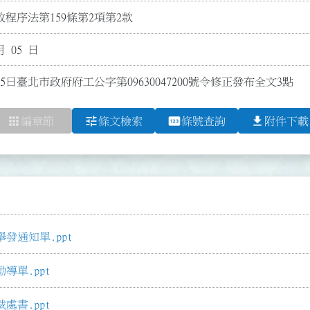
程序法第159條第2項第2款
月 05 日
5日臺北市政府府工公字第09630047200號令修正發布全文3點
apps
tune
pin
file_download
編章節
條文檢索
條號查詢
附件下載
發通知單.ppt
單.ppt
書.ppt