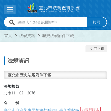
跳到主要內容
展開選單
全站查詢關鍵字欄位
搜尋
:::
:::
首頁
法規資訊
歷史法規附件下載
keyboard_arrow_left
回上頁
法規資訊
臺北市歷史法規附件下載
法規類號
北市11－02－2076
名 稱
臺北市政府衛生局統籌款補助計畫作業程序
非現行版本