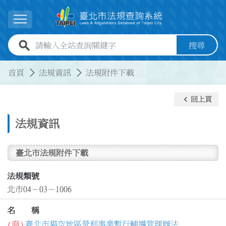
跳到主要內容
展開選單
全站查詢關鍵字欄位
搜尋
:::
:::
首頁
法規資訊
法規附件下載
keyboard_arrow_left
回上頁
法規資訊
臺北市法規附件下載
法規類號
北市04－03－1006
名 稱
(廢)
臺北市貓空地區營利事業暫行輔導管理辦法