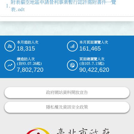
附表貓空地區申請營利事業暫行認許需附書件一覽
表.odt
本月造訪人次
本月頁面瀏覽人次
:::
18,315
161,465
總造訪人次
頁面總瀏覽人次
(自93.07.26起)
(自105.7.15起)
7,802,720
90,422,620
政府網站資料開放宣告
隱私權及資訊安全政策