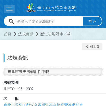
跳到主要內容
展開選單
全站查詢關鍵字欄位
搜尋
:::
:::
首頁
法規資訊
歷史法規附件下載
keyboard_arrow_left
回上頁
法規資訊
臺北市歷史法規附件下載
法規類號
北市09－03－2002
名 稱
臺北市營造工程安全視訊監控系統設置推動計畫