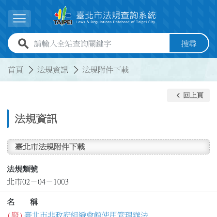
跳到主要內容
展開選單
全站查詢關鍵字欄位
搜尋
:::
:::
首頁
法規資訊
法規附件下載
keyboard_arrow_left
回上頁
法規資訊
臺北市法規附件下載
法規類號
北市02－04－1003
名 稱
(廢)
臺北市非政府組織會館使用管理辦法