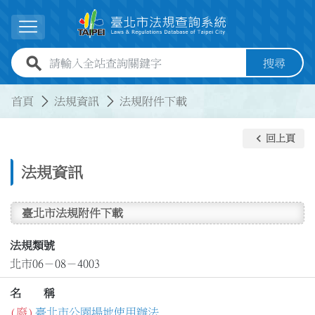
跳到主要內容
展開選單
全站查詢關鍵字欄位
搜尋
:::
:::
首頁
法規資訊
法規附件下載
keyboard_arrow_left
回上頁
法規資訊
臺北市法規附件下載
法規類號
北市06－08－4003
名 稱
(廢)
臺北市公園場地使用辦法