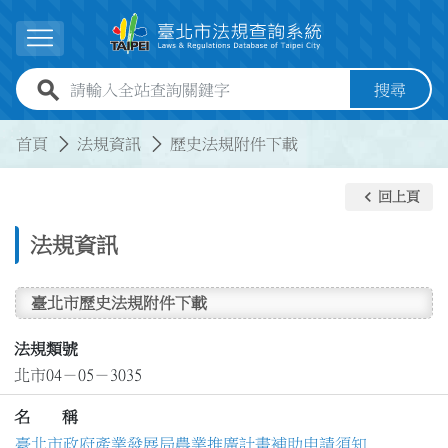
跳到主要內容
展開選單
全站查詢關鍵字欄位
搜尋
:::
:::
首頁
法規資訊
歷史法規附件下載
keyboard_arrow_left
回上頁
法規資訊
臺北市歷史法規附件下載
法規類號
北市04－05－3035
名 稱
臺北市政府產業發展局農業推廣計畫補助申請須知