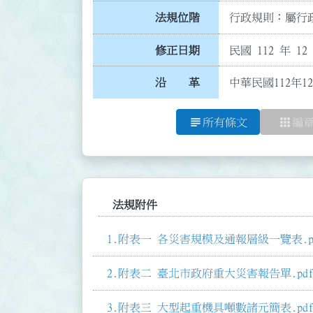
法規位階
行政規則：屬行政
修正日期
民國 112 年 12
沿 革
中華民國112年1
subject
apps
所有條文
編
法規附件
附表一 各災害規模及通報層級一覽表.p
附表二 臺北市政府重大災害報告單.pd
附表三 大型起重機具噸數諸元簡表.pd