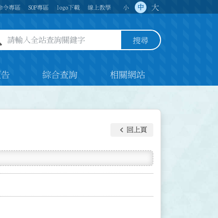
大
中
命令專區
SOP專區
logo下載
線上教學
小
全站查詢關鍵字欄位
搜尋
預告
綜合查詢
相關網站
keyboard_arrow_left
回上頁