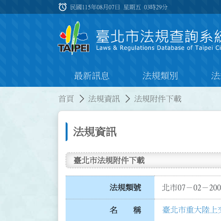
跳到主要內容
alarm
:::
民國115年08月07日 星期五
03時29分
最新訊息
法規類別
法
:::
:::
首頁
法規資訊
法規附件下載
法規資訊
臺北市法規附件下載
法規類號
北市07－02－200
臺北市重大陸上
名 稱