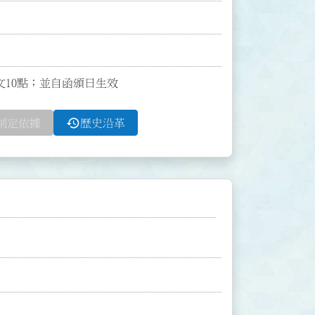
全文10點；並自函頒日生效
history
制定依據
歷史沿革