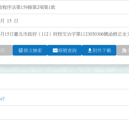
程序法第159條第2項第1款
 月 15 日
2月15日臺北市政府（112）府授交治字第1123050306號函修正
tune
pin
file_download
extension
章節
條文檢索
條號查詢
附件下載
df
f
f