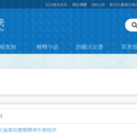
回法務局首頁
網站導覽
ENGLISH
都市計畫書法規
規查詢
解釋令函
訴願決定書
草案
5
交通事故應變標準作業程序