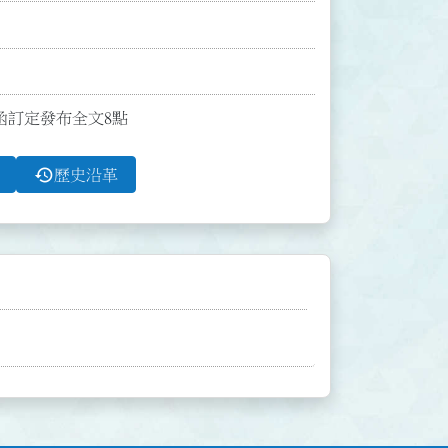
號函訂定發布全文8點
history
歷史沿革