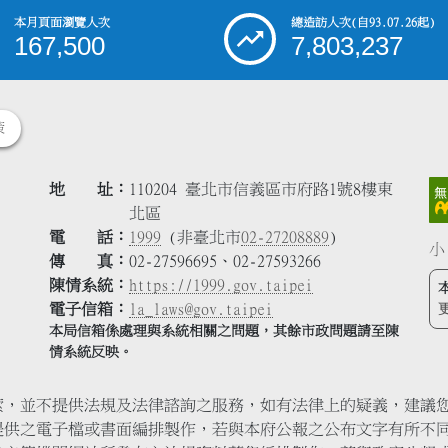
本月頁面瀏覽人次
總造訪人次
(自93.07.26起)
167,500
7,803,237
策
地 址
110204 臺北市信義區市府路1號8樓東
北區
電 話
1999
(非臺北市
02-27208889
)
小
傳 真
02-27596695、02-27593266
陳情系統
https://1999.gov.taipei
電子信箱
la_laws@gov.taipei
本局信箱係處理與系統相關之問題，其餘市政問題請至陳
情系統反映。
索，並不提供法規及法律諮詢之服務，如有法律上的疑義，建議
提供之電子檔或書面編排製作，若與本府公報之公布文字有所不