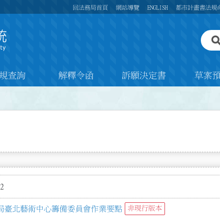
回法務局首頁
網站導覽
ENGLISH
都市計畫書法規
規查詢
解釋令函
訴願決定書
草案
2
局臺北藝術中心籌備委員會作業要點
非現行版本