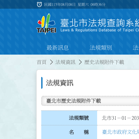
跳到主要內容
alarm
:::
民國115年08月08日 星期六
06時36分
最新訊息
法規類別
法
:::
:::
首頁
法規資訊
歷史法規附件下載
法規資訊
臺北市歷史法規附件下載
法規類號
北市31－01－203
臺北市政府文化
名 稱