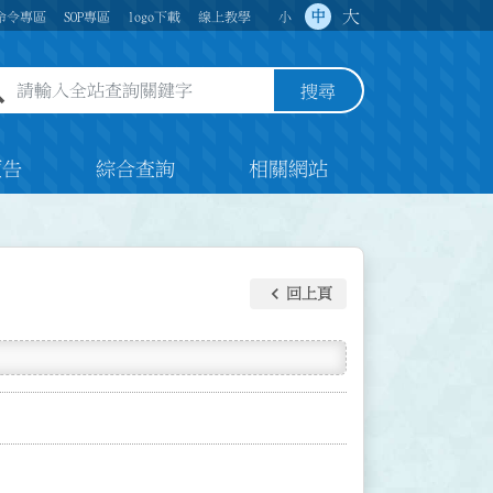
大
中
命令專區
SOP專區
logo下載
線上教學
小
全站查詢關鍵字欄位
搜尋
預告
綜合查詢
相關網站
keyboard_arrow_left
回上頁