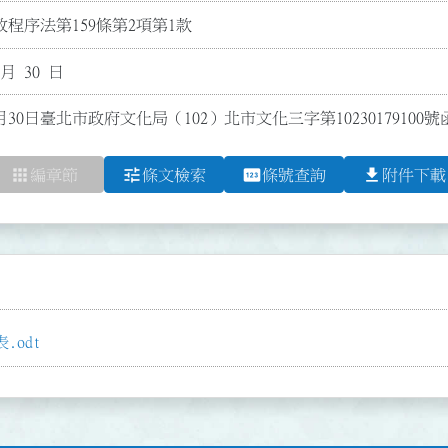
程序法第159條第2項第1款
 月 30 日
月30日臺北市政府文化局（102）北市文化三字第10230179100
apps
tune
pin
file_download
編章節
條文檢索
條號查詢
附件下載
odt