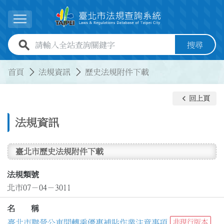
跳到主要內容
展開選單
全站查詢關鍵字欄位
搜尋
:::
:::
首頁
法規資訊
歷史法規附件下載
keyboard_arrow_left
回上頁
法規資訊
臺北市歷史法規附件下載
法規類號
北市07－04－3011
名 稱
臺北市聯營公車間轉乘優惠補貼作業注意事項
非現行版本