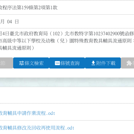
程序法第159條第2項第1款
 月 04 日
月4日臺北市政府教育局（102）北市教特字第10237402900號函
市高級中等以下學校及幼稚（兒）園特殊教育教具輔具流通原則
具輔具流通原則）
tune
pin
file_download
extension
章節
條文檢索
條號查詢
附件下載
育輔具申請作業流程.odt
育輔具修改及回收再使用流程.odt