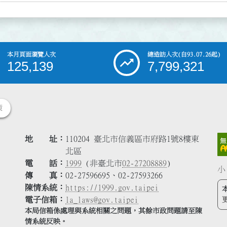
本月頁面瀏覽人次
總造訪人次
(自93.07.26起)
125,139
7,799,321
策
地 址
110204 臺北市信義區市府路1號8樓東
北區
電 話
1999
(非臺北市
02-27208889
)
小
傳 真
02-27596695、02-27593266
陳情系統
https://1999.gov.taipei
電子信箱
la_laws@gov.taipei
本局信箱係處理與系統相關之問題，其餘市政問題請至陳
情系統反映。