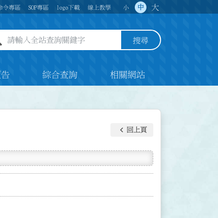
大
中
命令專區
SOP專區
logo下載
線上教學
小
全站查詢關鍵字欄位
搜尋
預告
綜合查詢
相關網站
keyboard_arrow_left
回上頁