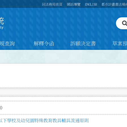
回法務局首頁
網站導覽
ENGLISH
都市計畫書法規
規查詢
解釋令函
訴願決定書
草案
0
以下學校及幼兒園特殊教育教具輔具流通原則