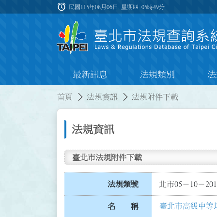
跳到主要內容
alarm
:::
民國115年08月06日 星期四
05時49分
最新訊息
法規類別
法
:::
:::
首頁
法規資訊
法規附件下載
法規資訊
臺北市法規附件下載
法規類號
北市05－10－201
臺北市高級中等
名 稱