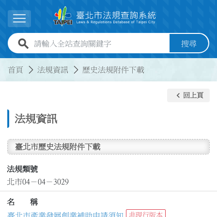
跳到主要內容
展開選單
全站查詢關鍵字欄位
搜尋
:::
:::
首頁
法規資訊
歷史法規附件下載
keyboard_arrow_left
回上頁
法規資訊
臺北市歷史法規附件下載
法規類號
北市04－04－3029
名 稱
臺北市產業發展創業補助申請須知
非現行版本