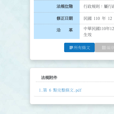
法規位階
行政規則：屬行政
修正日期
民國 110 年 12
中華民國110年1
沿 革
生效
subject
apps
所有條文
編
法規附件
第 6 點完整條文.pdf