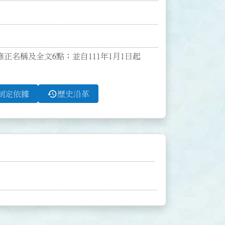
函修正名稱及全文6點；並自111年1月1日起
history
制定依據
歷史沿革