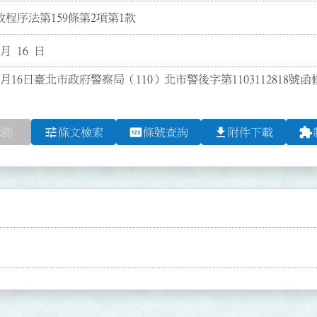
程序法第159條第2項第1款
 月 16 日
2月16日臺北市政府警察局（110）北市警後字第1103112818號
tune
pin
file_download
extension
章節
條文檢索
條號查詢
附件下載