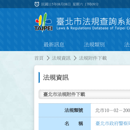
跳到主要內容
alarm
:::
民國115年08月08日 星期六
17時09分
最新訊息
法規類別
法
:::
:::
首頁
法規資訊
法規附件下載
法規資訊
臺北市法規附件下載
法規類號
北市10－02－200
臺北市政府警察
名 稱