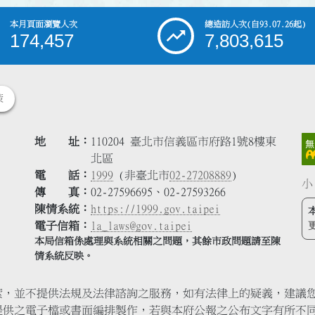
本月頁面瀏覽人次
總造訪人次
(自93.07.26起)
174,457
7,803,615
策
地 址
110204 臺北市信義區市府路1號8樓東
北區
電 話
1999
(非臺北市
02-27208889
)
小
傳 真
02-27596695、02-27593266
陳情系統
https://1999.gov.taipei
電子信箱
la_laws@gov.taipei
本局信箱係處理與系統相關之問題，其餘市政問題請至陳
情系統反映。
索，並不提供法規及法律諮詢之服務，如有法律上的疑義，建議
提供之電子檔或書面編排製作，若與本府公報之公布文字有所不