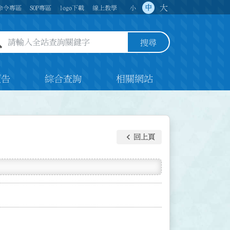
大
中
命令專區
SOP專區
logo下載
線上教學
小
全站查詢關鍵字欄位
搜尋
預告
綜合查詢
相關網站
keyboard_arrow_left
回上頁