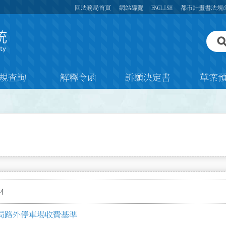
回法務局首頁
網站導覽
ENGLISH
都市計畫書法規
規查詢
解釋令函
訴願決定書
草案
4
局路外停車場收費基準