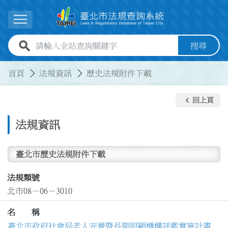
跳到主要內容
展開選單
全站查詢關鍵字欄位
搜尋
:::
:::
首頁
法規資訊
歷史法規附件下載
keyboard_arrow_left
回上頁
法規資訊
臺北市歷史法規附件下載
法規類號
北市08－06－3010
名 稱
臺北市政府社會局老人安養暨長期照顧機構評鑑實施計畫