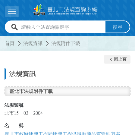
跳到主要內容
展開選單
全站查詢關鍵字欄位
搜尋
:::
:::
首頁
法規資訊
法規附件下載
keyboard_arrow_left
回上頁
法規資訊
臺北市法規附件下載
法規類號
北市15－03－2004
名 稱
臺北市政府捷運工程局捷運工程供料廠商品質管理方案