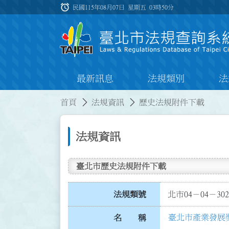
跳到主要內容
alarm
:::
民國115年08月07日 星期五
03時50分
最新訊息
法規類別
法
:::
:::
首頁
法規資訊
歷史法規附件下載
法規資訊
臺北市歷史法規附件下載
法規類號
北市04－04－302
臺北市產業發展
名 稱