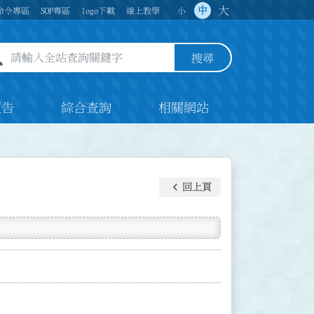
大
中
命令專區
SOP專區
logo下載
線上教學
小
全站查詢關鍵字欄位
搜尋
預告
綜合查詢
相關網站
keyboard_arrow_left
回上頁