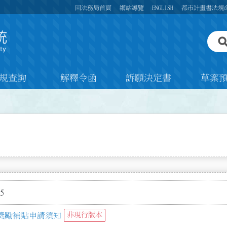
回法務局首頁
網站導覽
ENGLISH
都市計畫書法規
規查詢
解釋令函
訴願決定書
草案
5
獎勵補貼申請須知
非現行版本