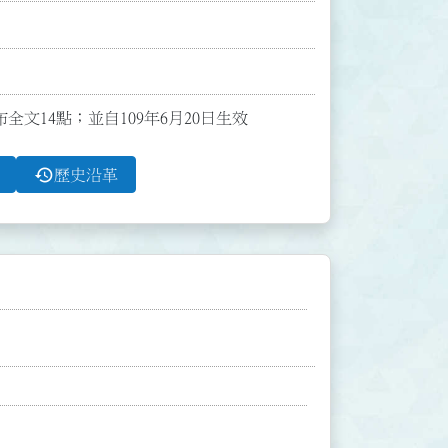
布全文14點；並自109年6月20日生效
history
歷史沿革