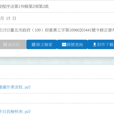
程序法第159條第2項第2款
 月 15 日
月15日臺北市政府（109）府產業工字第10960203441號令修正發
apps
tune
pin
file_download
編章節
條文檢索
條號查詢
附件下載
議作業流程.pdf
自我檢核表.pdf