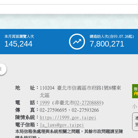
本月頁面瀏覽人次
總造訪人次
(自93.07.26起)
145,244
7,800,271
策
地 址
110204 臺北市信義區市府路1號8樓東
北區
電 話
1999
(非臺北市
02-27208889
)
小
傳 真
02-27596695、02-27593266
陳情系統
https://1999.gov.taipei
電子信箱
la_laws@gov.taipei
本局信箱係處理與系統相關之問題，其餘市政問題請至陳
情系統反映。