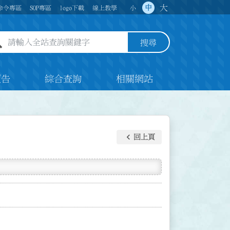
大
中
命令專區
SOP專區
logo下載
線上教學
小
全站查詢關鍵字欄位
搜尋
預告
綜合查詢
相關網站
keyboard_arrow_left
回上頁