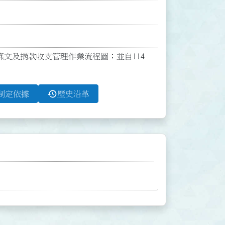
3點條文及捐款收支管理作業流程圖；並自114
history
制定依據
歷史沿革