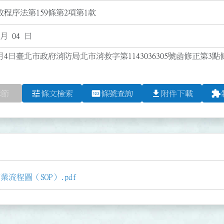
程序法第159條第2項第1款
 月 04 日
8月4日臺北市政府消防局北市消救字第1143036305號函修正第
tune
pin
file_download
extension
章節
條文檢索
條號查詢
附件下載
程圖（SOP）.pdf