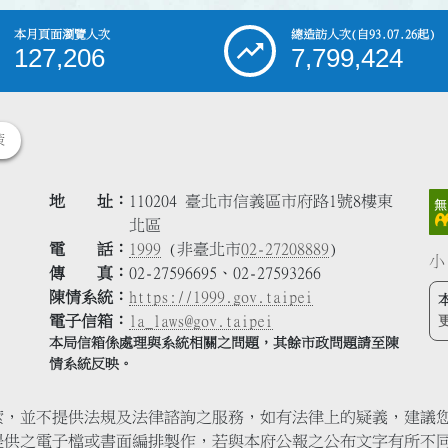
本月頁面瀏覽人次
總造訪人次
(自93.07.26起)
127,206
7,799,424
策
地 址
110204 臺北市信義區市府路1號8樓東
北區
電 話
1999
(非臺北市
02-27208889
)
小
傳 真
02-27596695、02-27593266
陳情系統
https://1999.gov.taipei
電子信箱
la_laws@gov.taipei
本局信箱係處理與系統相關之問題，其餘市政問題請至陳
情系統反映。
索，並不提供法規及法律諮詢之服務，如有法律上的疑義，建議
提供之電子檔或書面編排製作，若與本府公報之公布文字有所不