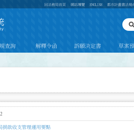
回法務局首頁
網站導覽
ENGLISH
都市計畫書法規
規查詢
解釋令函
訴願決定書
草案
2
局捐款收支管理運用要點