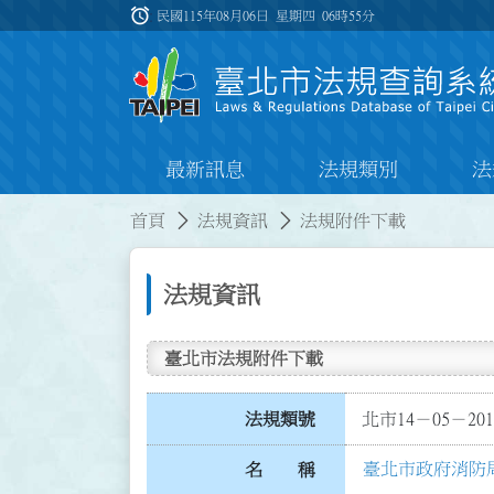
跳到主要內容
alarm
:::
民國115年08月06日 星期四
06時55分
最新訊息
法規類別
法
:::
:::
首頁
法規資訊
法規附件下載
法規資訊
臺北市法規附件下載
法規類號
北市14－05－201
臺北市政府消防
名 稱