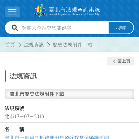
跳到主要內容
展開選單
全站查詢關鍵字欄位
搜尋
:::
:::
首頁
法規資訊
歷史法規附件下載
keyboard_arrow_left
回上頁
法規資訊
臺北市歷史法規附件下載
法規類號
北市17－07－2013
名 稱
臺北市土地重劃抵費地出售盈餘款基金審議原則