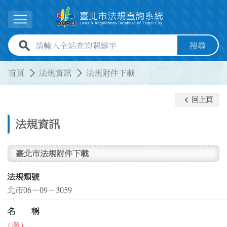
跳到主要內容
展開選單
全站查詢關鍵字欄位
搜尋
:::
:::
首頁
法規資訊
法規附件下載
keyboard_arrow_left
回上頁
法規資訊
臺北市法規附件下載
法規類號
北市06－09－3059
名 稱
(廢)