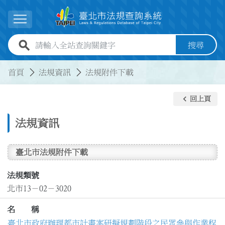
跳到主要內容
展開選單
全站查詢關鍵字欄位
搜尋
:::
:::
首頁
法規資訊
法規附件下載
keyboard_arrow_left
回上頁
法規資訊
臺北市法規附件下載
法規類號
北市13－02－3020
名 稱
臺北市政府辦理都市計畫案研擬規劃階段之民眾參與作業程