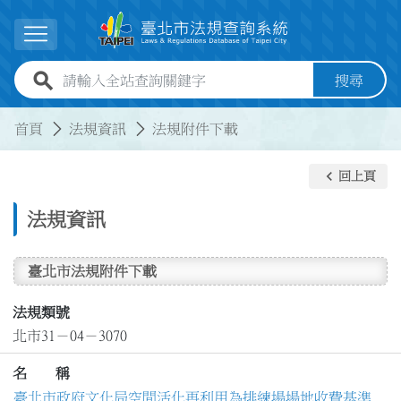
跳到主要內容
展開選單
全站查詢關鍵字欄位
搜尋
:::
:::
首頁
法規資訊
法規附件下載
keyboard_arrow_left
回上頁
法規資訊
臺北市法規附件下載
法規類號
北市31－04－3070
名 稱
臺北市政府文化局空間活化再利用為排練場場地收費基準