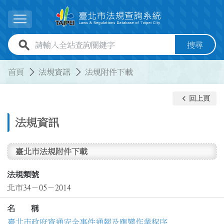
跳到主要內容
展開選單
全站查詢關鍵字欄位
搜尋
:::
:::
首頁
法規資訊
法規附件下載
keyboard_arrow_left
回上頁
法規資訊
臺北市法規附件下載
法規類號
北市34－05－2014
名 稱
臺北市政府資通安全事件通報及應變作業程序