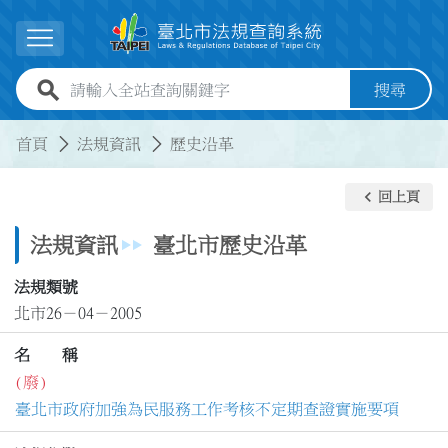
跳到主要內容
展開選單
全站查詢關鍵字欄位
搜尋
:::
:::
首頁
法規資訊
歷史沿革
keyboard_arrow_left
回上頁
法規資訊
臺北市歷史沿革
法規類號
北市26－04－2005
名 稱
(廢)
臺北市政府加強為民服務工作考核不定期查證實施要項