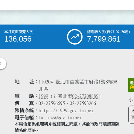
本月頁面瀏覽人次
總造訪人次
(自93.07.26起)
136,056
7,799,861
策
地 址
110204 臺北市信義區市府路1號8樓東
北區
電 話
1999
(非臺北市
02-27208889
)
小
傳 真
02-27596695、02-27593266
陳情系統
https://1999.gov.taipei
電子信箱
la_laws@gov.taipei
本局信箱係處理與系統相關之問題，其餘市政問題請至陳
情系統反映。