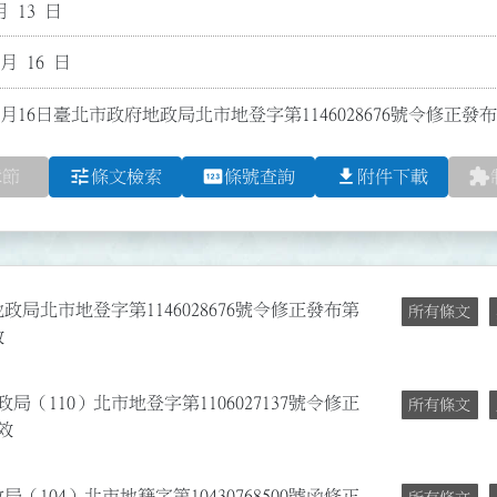
月 13 日
 月 16 日
2月16日臺北市政府地政局北市地登字第1146028676號令修正發布
tune
pin
file_download
extension
章節
條文檢索
條號查詢
附件下載
政局北市地登字第1146028676號令修正發布第
所有條文
效
局（110）北市地登字第1106027137號令修正
所有條文
效
（104）北市地籍字第10430768500號函修正