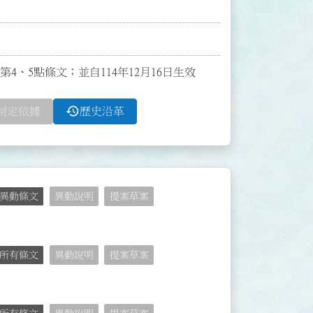
第4、5點條文；並自114年12月16日生效
history
制定依據
歷史沿革
異動條文
異動說明
提案草案
所有條文
異動說明
提案草案