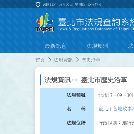
跳到主要內容
alarm
:::
民國115年08月06日 星期四
15時47分
最新訊息
法規類別
法
:::
:::
首頁
法規資訊
歷史沿革
法規資訊
臺北市歷史沿革
法規類號
北市17－09－301
臺北市各地政事
名 稱
法規位階
行政規則：屬行政