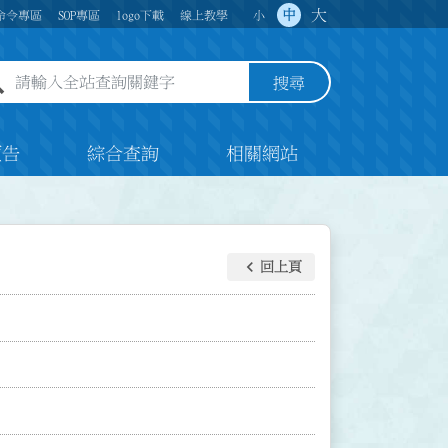
大
中
命令專區
SOP專區
logo下載
線上教學
小
全站查詢關鍵字欄位
搜尋
預告
綜合查詢
相關網站
keyboard_arrow_left
回上頁