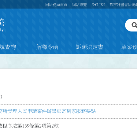
回法務局首頁
網站導覽
ENGLISH
都市計畫書法規
規查詢
解釋令函
訴願決定書
草案
3
務所受理人民申請案件辦畢郵寄到家服務要點
程序法第159條第2項第2款