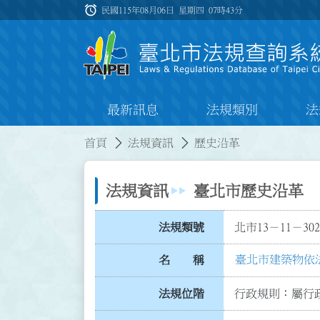
跳到主要內容
alarm
:::
民國115年08月06日 星期四
07時43分
最新訊息
法規類別
法
:::
:::
首頁
法規資訊
歷史沿革
法規資訊
臺北市歷史沿革
法規類號
北市13－11－302
臺北市建築物依
名 稱
法規位階
行政規則：屬行政