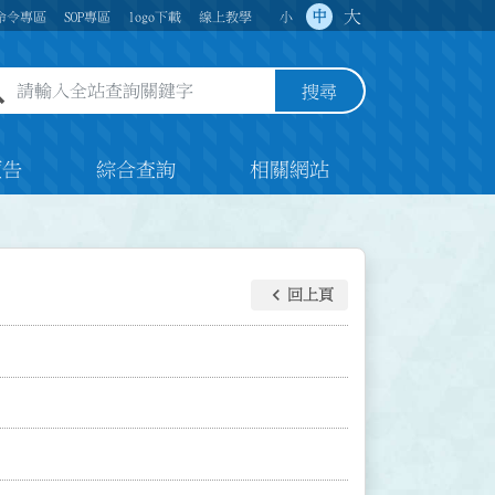
大
中
命令專區
SOP專區
logo下載
線上教學
小
全站查詢關鍵字欄位
搜尋
預告
綜合查詢
相關網站
keyboard_arrow_left
回上頁