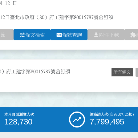
月 12 日
12日臺北市政府（80）府工建字第80015787號函訂頒
tune
pin
file_download
extension
章節
條文檢索
條號查詢
附件下載
）府工建字第80015787號函訂頒
所有條文
本月頁面瀏覽人次
總造訪人次
(自93.07.26起)
128,730
7,799,495