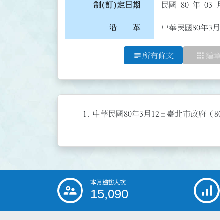
制(訂)定日期
民國 80 年 03 
沿 革
中華民國80年3月
subject
apps
所有條文
編
1.
中華民國80年3月12日臺北市政府（80
本月造訪人次
:::
15,090