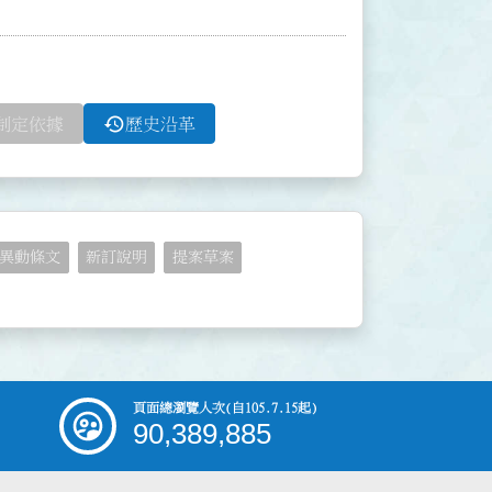
history
制定依據
歷史沿革
異動條文
新訂說明
提案草案
頁面總瀏覽人次
(自105.7.15起)
90,389,885