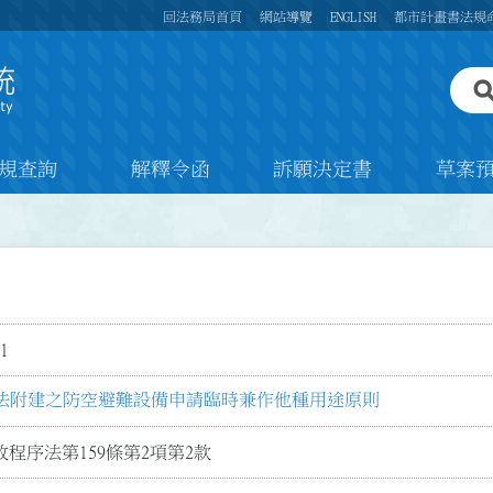
回法務局首頁
網站導覽
ENGLISH
都市計畫書法規
規查詢
解釋令函
訴願決定書
草案
1
法附建之防空避難設備申請臨時兼作他種用途原則
程序法第159條第2項第2款