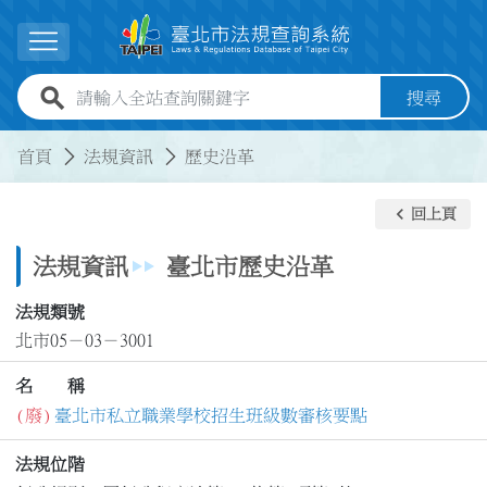
跳到主要內容
展開選單
全站查詢關鍵字欄位
搜尋
:::
:::
首頁
法規資訊
歷史沿革
keyboard_arrow_left
回上頁
法規資訊
臺北市歷史沿革
法規類號
北市05－03－3001
名 稱
(廢)
臺北市私立職業學校招生班級數審核要點
法規位階