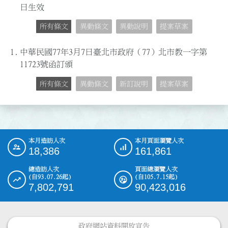
日生效
所有條文
異動條文
異動說明
提案草案
1.
中華民國77年3月7日臺北市政府（77）北市教一字第
11723號函訂頒
所有條文
異動條文
新訂說明
提案草案
本月造訪人次
本月頁面瀏覽人次
:::
18,386
161,861
總造訪人次
頁面總瀏覽人次
(自93.07.26起)
(自105.7.15起)
7,802,791
90,423,016
政府網站資料開放宣告